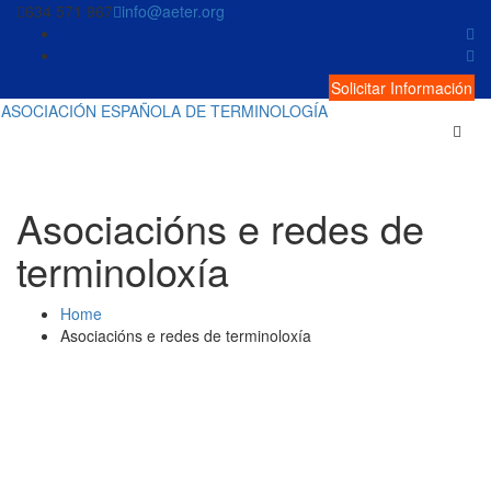
Skip
634 571 967
info@aeter.org
to
content
Solicitar Información
ASOCIACIÓN ESPAÑOLA DE TERMINOLOGÍA
Asociacións e redes de
terminoloxía
Home
Asociacións e redes de terminoloxía