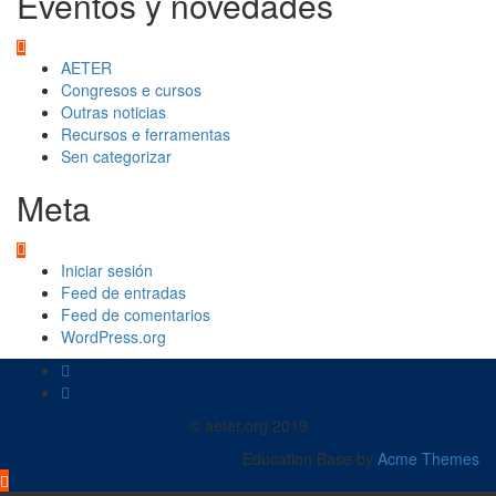
Eventos y novedades
AETER
Congresos e cursos
Outras noticias
Recursos e ferramentas
Sen categorizar
Meta
Iniciar sesión
Feed de entradas
Feed de comentarios
WordPress.org
© aeter.org 2019
Education Base by
Acme Themes