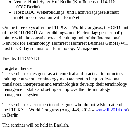
Venue: Hotel Sylter Hof Berlin (Kurfürstenstr. 114-116,
10787 Berlin)
Host: BDÜ Weiterbildungs- und Fachverlagsgesellschaft
mbH in co-operation with TermNet
On the three days after the FIT XXth World Congress, the CPD unit
of the BDÜ (BDÜ Weiterbildungs- und Fachverlagsgesellschaft)
jointly with the consultancy and training unit of the International
Network for Terminology TermNet (TermNet Business GmbH) will
host this 3-day seminar on Terminology Management.
Fuente: TERMNET
Target audience
The seminar is designed as a theoretical and practical introductory
training course on terminology management to help professional
translators, interpreters and terminologists develop their terminology
management skills and set up or improve their terminology
management system.
The seminar is also open to colleagues who do not wish to attend
the FIT XXth World Congress (Aug. 4–6, 2014 –
www.fit2014.org
)
in Berlin.
The seminar will be held in English.