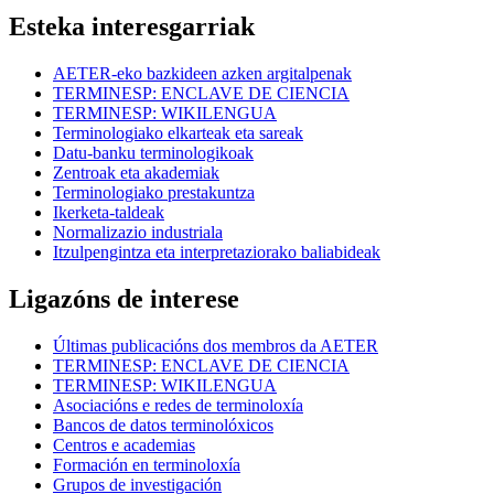
Esteka interesgarriak
AETER-eko bazkideen azken argitalpenak
TERMINESP: ENCLAVE DE CIENCIA
TERMINESP: WIKILENGUA
Terminologiako elkarteak eta sareak
Datu-banku terminologikoak
Zentroak eta akademiak
Terminologiako prestakuntza
Ikerketa-taldeak
Normalizazio industriala
Itzulpengintza eta interpretaziorako baliabideak
Ligazóns de interese
Últimas publicacións dos membros da AETER
TERMINESP: ENCLAVE DE CIENCIA
TERMINESP: WIKILENGUA
Asociacións e redes de terminoloxía
Bancos de datos terminolóxicos
Centros e academias
Formación en terminoloxía
Grupos de investigación