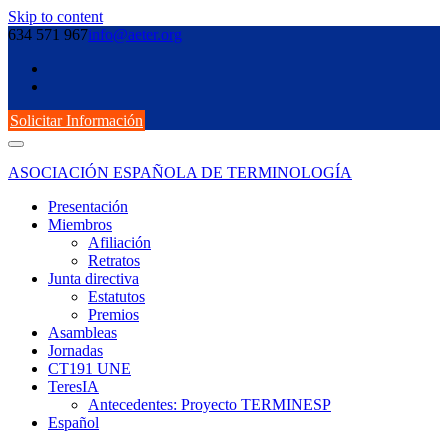
Skip to content
634 571 967
info@aeter.org
Solicitar Información
ASOCIACIÓN ESPAÑOLA DE TERMINOLOGÍA
Presentación
Miembros
Afiliación
Retratos
Junta directiva
Estatutos
Premios
Asambleas
Jornadas
CT191 UNE
TeresIA
Antecedentes: Proyecto TERMINESP
Español