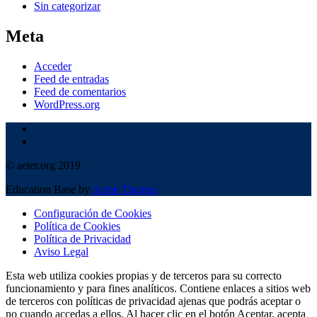
Sin categorizar
Meta
Acceder
Feed de entradas
Feed de comentarios
WordPress.org
© aeter.org 2019
Education Base by
Acme Themes
Configuración de Cookies
Política de Cookies
Política de Privacidad
Aviso Legal
Esta web utiliza cookies propias y de terceros para su correcto
funcionamiento y para fines analíticos. Contiene enlaces a sitios web
de terceros con políticas de privacidad ajenas que podrás aceptar o
no cuando accedas a ellos. Al hacer clic en el botón Aceptar, acepta