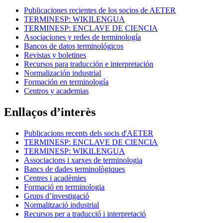
Publicaciones recientes de los socios de AETER
TERMINESP: WIKILENGUA
TERMINESP: ENCLAVE DE CIENCIA
Asociaciones y redes de terminología
Bancos de datos terminológicos
Revistas y boletines
Recursos para traducción e interpretación
Normalización industrial
Formación en terminología
Centros y academias
Enllaços d’interès
Publicacions recents dels socis d'AETER
TERMINESP: ENCLAVE DE CIENCIA
TERMINESP: WIKILENGUA
Associacions i xarxes de terminologia
Bancs de dades terminològiques
Centres i acadèmies
Formació en terminologia
Grups d’investigació
Normalització industrial
Recursos per a traducció i interpretació