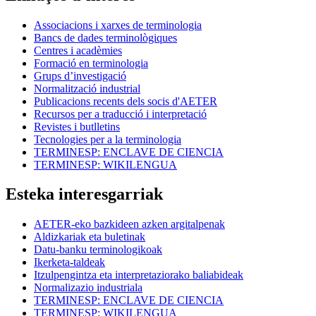
Associacions i xarxes de terminologia
Bancs de dades terminològiques
Centres i acadèmies
Formació en terminologia
Grups d’investigació
Normalització industrial
Publicacions recents dels socis d'AETER
Recursos per a traducció i interpretació
Revistes i butlletins
Tecnologies per a la terminologia
TERMINESP: ENCLAVE DE CIENCIA
TERMINESP: WIKILENGUA
Esteka interesgarriak
AETER-eko bazkideen azken argitalpenak
Aldizkariak eta buletinak
Datu-banku terminologikoak
Ikerketa-taldeak
Itzulpengintza eta interpretaziorako baliabideak
Normalizazio industriala
TERMINESP: ENCLAVE DE CIENCIA
TERMINESP: WIKILENGUA