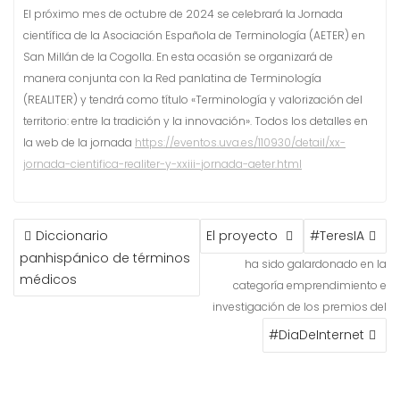
El próximo mes de octubre de 2024 se celebrará la Jornada
científica de la Asociación Española de Terminología (AETER) en
San Millán de la Cogolla. En esta ocasión se organizará de
manera conjunta con la Red panlatina de Terminología
(REALITER) y tendrá como título «Terminología y valorización del
territorio: entre la tradición y la innovación». Todos los detalles en
la web de la jornada
https://eventos.uva.es/110930/detail/xx-
jornada-cientifica-realiter-y-xxiii-jornada-aeter.html
NAVEGACIÓN
Diccionario
El proyecto
#TeresIA
DE
panhispánico de términos
ENTRADAS
ha sido galardonado en la
médicos
categoría emprendimiento e
investigación de los premios del
#DiaDeInternet