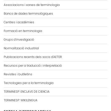
Associacions i xarxes de terminologia
Bancs de dades terminològiques
Centres i acadèmies
Formació en terminologia
Grups d’investigació
Normalització industrial
Publicacions recents dels socis d'AETER
Recursos per a traducció i interpretació
Revistes i butlletins
Tecnologies per a la terminologia
TERMINESP: ENCLAVE DE CIENCIA
TERMINESP: WIKILENGUA