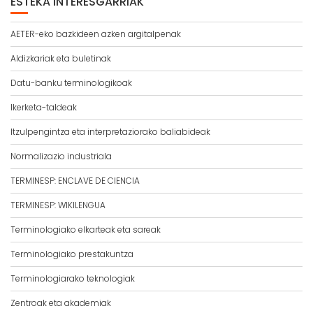
ESTEKA INTERESGARRIAK
AETER-eko bazkideen azken argitalpenak
Aldizkariak eta buletinak
Datu-banku terminologikoak
Ikerketa-taldeak
Itzulpengintza eta interpretaziorako baliabideak
Normalizazio industriala
TERMINESP: ENCLAVE DE CIENCIA
TERMINESP: WIKILENGUA
Terminologiako elkarteak eta sareak
Terminologiako prestakuntza
Terminologiarako teknologiak
Zentroak eta akademiak