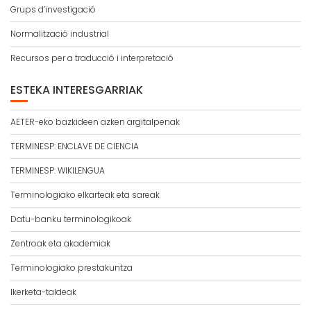
Grups d’investigació
Normalització industrial
Recursos per a traducció i interpretació
ESTEKA INTERESGARRIAK
AETER-eko bazkideen azken argitalpenak
TERMINESP: ENCLAVE DE CIENCIA
TERMINESP: WIKILENGUA
Terminologiako elkarteak eta sareak
Datu-banku terminologikoak
Zentroak eta akademiak
Terminologiako prestakuntza
Ikerketa-taldeak