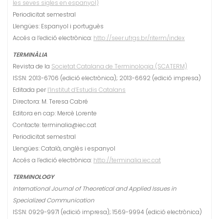
les seves sigles en espanyol)
Periodicitat semestral
Llengües: Espanyol i portuguès
Accés a l’edició electrònica:
http://seer.ufrgs.br/riterm/index
TERMINÀLIA
Revista de la
Societat Catalana de Terminologia (SCATERM)
ISSN: 2013-6706 (edició electrònica); 2013-6692 (edició impresa)
Editada per
l’Institut d’Estudis Catalans
Directora: M. Teresa Cabré
Editora en cap: Mercè Lorente
Contacte: terminalia@iec.cat
Periodicitat semestral
Llengües: Català, anglès i espanyol
Accés a l’edició electrònica:
http://terminalia.iec.cat
TERMINOLOGY
International Journal of Theoretical and Applied Issues in
Specialized Communication
ISSN: 0929-9971 (edició impresa); 1569-9994 (edició electrònica)