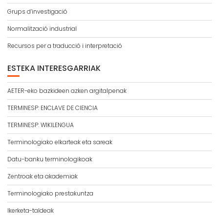
Grups d’investigació
Normalització industrial
Recursos per a traducció i interpretació
ESTEKA INTERESGARRIAK
AETER-eko bazkideen azken argitalpenak
TERMINESP: ENCLAVE DE CIENCIA
TERMINESP: WIKILENGUA
Terminologiako elkarteak eta sareak
Datu-banku terminologikoak
Zentroak eta akademiak
Terminologiako prestakuntza
Ikerketa-taldeak