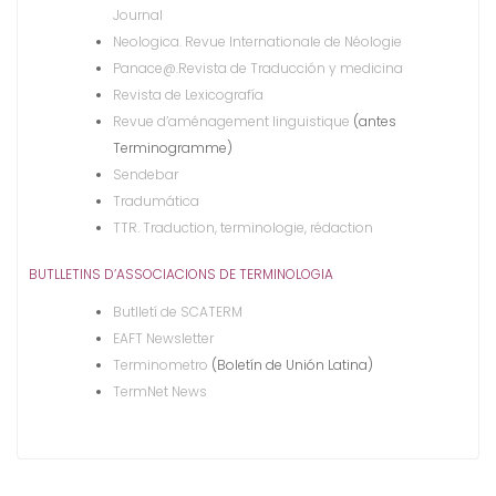
Journal
Neologica. Revue Internationale de Néologie
Panace@.Revista de Traducción y medicina
Revista de Lexicografía
Revue d’aménagement linguistique
(antes
Terminogramme)
Sendebar
Tradumática
TTR. Traduction, terminologie, rédaction
BUTLLETINS D’ASSOCIACIONS DE TERMINOLOGIA
Butlletí de SCATERM
EAFT Newsletter
Terminometro
(Boletín de Unión Latina)
TermNet News