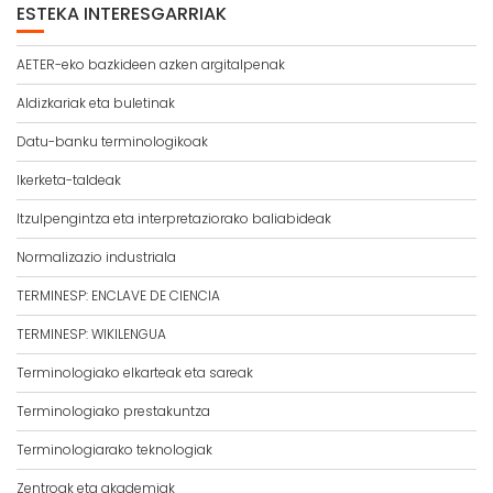
ESTEKA INTERESGARRIAK
AETER-eko bazkideen azken argitalpenak
Aldizkariak eta buletinak
Datu-banku terminologikoak
Ikerketa-taldeak
Itzulpengintza eta interpretaziorako baliabideak
Normalizazio industriala
TERMINESP: ENCLAVE DE CIENCIA
TERMINESP: WIKILENGUA
Terminologiako elkarteak eta sareak
Terminologiako prestakuntza
Terminologiarako teknologiak
Zentroak eta akademiak