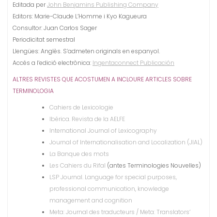
Editada per
John Benjamins Publishing Company
Editors: Marie-Claude L’Homme i Kyo Kagueura
Consultor: Juan Carlos Sager
Periodicitat semestral
Llengües: Anglès. S’admeten originals en espanyol.
Accés a l’edició electrònica:
Ingentaconnect Publicación
ALTRES REVISTES QUE ACOSTUMEN A INCLOURE ARTICLES SOBRE
TERMINOLOGIA
Cahiers de Lexicologie
Ibérica. Revista de la AELFE
International Journal of Lexicography
Journal of Internationalisation and Localization (JIAL)
La Banque des mots
Les Cahiers du Rifal
(antes Terminologies Nouvelles)
LSP Journal. Language for special purposes,
professional communication, knowledge
management and cognition
Meta: Journal des traducteurs / Meta: Translators’