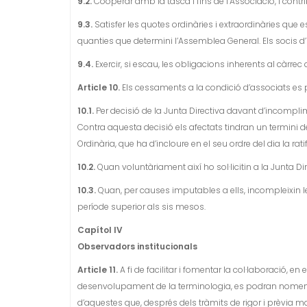
9.2.
Cooperar amb la tasca i fins de l’Associació, i contr
9.3.
Satisfer les quotes ordinàries i extraordinàries que es
quanties que determini l’Assemblea General. Els socis 
9.4.
Exercir, si escau, les obligacions inherents al càrrec
Article 10.
Els cessaments a la condició d’associats es 
10.1.
Per decisió de la Junta Directiva davant d’incomplime
Contra aquesta decisió els afectats tindran un termini
Ordinària, que ha d’incloure en el seu ordre del dia la rat
10.2.
Quan voluntàriament així ho sol·licitin a la Junta Dir
10.3.
Quan, per causes imputables a ells, incompleixin l
període superior als sis mesos.
Capítol IV
Observadors institucionals
Article 11.
A fi de facilitar i fomentar la col·laboració, en 
desenvolupament de la terminologia, es podran nomena
d’aquestes que, després dels tràmits de rigor i prèvia ma