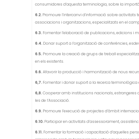
consumidores d’aquesta terminologia, sobre la importànci
6.2.
Promoure l’intercanvi d’informació sobre activitats 
associacions i organitzacions, especialitzats en el cam
6.3.
Fomentar l’elaboració de publicacions, edicions i ma
6.4.
Donar suport a l’organització de conferències, esdeve
6.5.
Promoure la creació de grups de treball especialitzat
en els existents.
6.6.
Afavorir la producció i harmonització de nous recur
6,7.
Fomentar i donar suport a la recerca terminològica
6,8.
Cooperar amb institucions nacionals, estrangeres o 
les de l’Associació.
6.9.
Promoure l’execució de projectes d’àmbit internacio
6.10.
Participar en activitats d’assessorament, assistènc
6.11.
Fomentar la formació i capacitació d’aquelles person