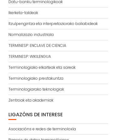
Datu-banku terminologikoak
Ikerketa-taldeak
Itzulpengintza eta interpretaziorako baliabideak
Normalizazio industriala
TERMINESP: ENCLAVE DE CIENCIA
TERMINESP: WIKILENGUA
Terminologiako elkarteak eta sareak
Terminologiako prestakuntza
Terminologiarako teknologiak
Zentroak eta akademiak
LIGAZÓNS DE INTERESE
Asociacións e redes de terminoloxía
Bancos de datos terminolóxicos