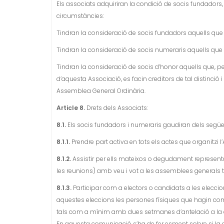
Els associats adquiriran la condició de socis fundadors
circumstàncies:
Tindran la consideració de socis fundadors aquells que pa
Tindran la consideració de socis numeraris aquells que i
Tindran la consideració de socis d’honor aquells que, pel
d’aquesta Associació, es facin creditors de tal distinció
Assemblea General Ordinària.
Article 8.
Drets dels Associats:
8.1.
Els socis fundadors i numeraris gaudiran dels següe
8.1.1.
Prendre part activa en tots els actes que organitzi 
8.1.2.
Assistir per ells mateixos o degudament representats
les reunions) amb veu i vot a les assemblees generals t
8.1.3.
Participar com a electors o candidats a les elecci
aquestes eleccions les persones físiques que hagin comu
tals com a mínim amb dues setmanes d’antelació a la da
En aquesta comunicació s’ha de fer esment sobre si la 