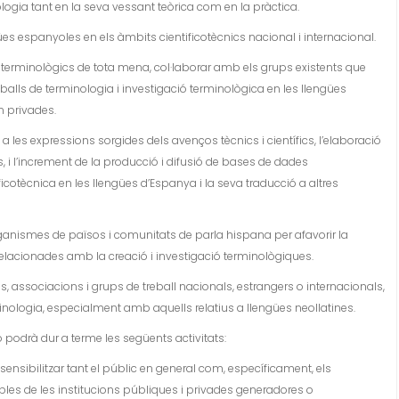
logia tant en la seva vessant teòrica com en la pràctica.
s espanyoles en els àmbits cientificotècnics nacional i internacional.
terminològics de tota mena, col·laborar amb els grups existents que
eballs de terminologia i investigació terminològica en les llengües
m privades.
les expressions sorgides dels avenços tècnics i científics, l’elaboració
ts, i l’increment de la producció i difusió de bases de dades
icotècnica en les llengües d’Espanya i la seva traducció a altres
rganismes de països i comunitats de parla hispana per afavorir la
relacionades amb la creació i investigació terminològiques.
 associacions i grups de treball nacionals, estrangers o internacionals,
inologia, especialment amb aquells relatius a llengües neollatines.
 podrà dur a terme les següents activitats:
nsibilitzar tant el públic en general com, específicament, els
les de les institucions públiques i privades generadores o