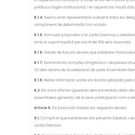
jurídica o òrgan institucional, i en aquest cas haurà d’a
8.1.4.
Exercir, amb representació suficient, totes les dele
compliment de determinats fins socials.
8.1.5.
Formular propostes a la Junta Directiva, o direct
amb el suport explícit per escrit del 15% dels associats.
8.1.6.
Gaudir de tots els serveis que estableixi l’Associaci
8.1.7.
Examinar els comptes d’ingressos i despeses anual
20 dies abans de la celebració de cada Assemblea Gene
8.1.8.
Rebre informació sobre els acords adoptats pels ò
8.2.
Els socis d’honor gaudiran dels esmentats drets ato
assemblees generals i de la seva participació com a elec
Article 9.
Els Associats tindran els següents deures:
9.1.
Complir el que estableixen els presents Estatuts i a
Junta Directiva.