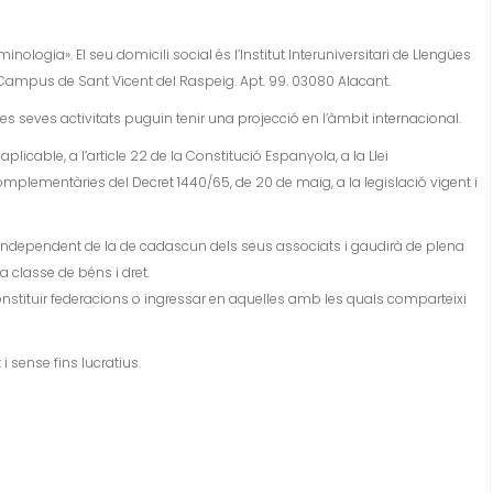
ologia». El seu domicili social és l’Institut Interuniversitari de Llengües
 Campus de Sant Vicent del Raspeig. Apt. 99. 03080 Alacant.
 les seves activitats puguin tenir una projecció en l’àmbit internacional.
aplicable, a l’article 22 de la Constitució Espanyola, a la Llei
mplementàries del Decret 1440/65, de 20 de maig, a la legislació vigent i
i independent de la de cadascun dels seus associats i gaudirà de plena
ta classe de béns i dret.
 constituir federacions o ingressar en aquelles amb les quals comparteixi
i sense fins lucratius.