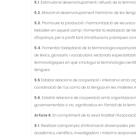
5.1
. Estimular el desenvolupament i difusió de la termino
5.2.
Afavorir el desenvolupament harmònic de les llengüe
5.3.
Promoure la producció i harmonització de recursos 
treballen en aquest camp i fomentar la realització de tr
d’Espanya, per a profit tant d’institucions públiques co
5.4.
Fomentar l’adaptació de la terminologia espanyola a 
de lèxics, glossaris i vocabularis sectorials especialitza
terminològiques en què s’inclogui la terminologia cientif
llengües.
5.5
Establir relacions de cooperació i intercanvi amb o
coordinació de l’ús comú de la llengua en les matèries 
5.6.
Establir relacions de cooperació amb organitzacions,
governamentals o no, significatius en l’àmbit de la term
Article 6.
En compliment de la seva finalitat l’Associació
6.1.
Realitzar campanyes d’informació dissenyades per se
acadèmics, científics, investigadors i màxims responsab