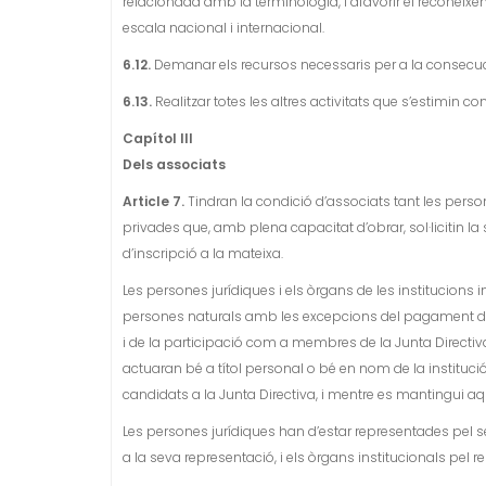
relacionada amb la terminologia, i afavorir el reconeix
escala nacional i internacional.
6.12.
Demanar els recursos necessaris per a la consecuc
6.13.
Realitzar totes les altres activitats que s’estimin c
Capítol III
Dels associats
Article 7.
Tindran la condició d’associats tant les person
privades que, amb plena capacitat d’obrar, sol·licitin la
d’inscripció a la mateixa.
Les persones jurídiques i els òrgans de les institucions 
persones naturals amb les excepcions del pagament de la 
i de la participació com a membres de la Junta Directi
actuaran bé a títol personal o bé en nom de la instituc
candidats a la Junta Directiva, i mentre es mantingui a
Les persones jurídiques han d’estar representades pel se
a la seva representació, i els òrgans institucionals pel