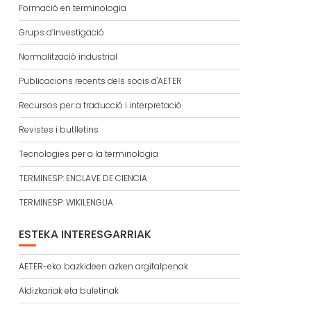
Formació en terminologia
Grups d’investigació
Normalització industrial
Publicacions recents dels socis d'AETER
Recursos per a traducció i interpretació
Revistes i butlletins
Tecnologies per a la terminologia
TERMINESP: ENCLAVE DE CIENCIA
TERMINESP: WIKILENGUA
ESTEKA INTERESGARRIAK
AETER-eko bazkideen azken argitalpenak
Aldizkariak eta buletinak