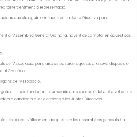
creditar fefaentment la representació.
gacions que els siguin confiades per la Junta Directiva per al
ament a l’Assemblea General Ordinària, havent de comptar en aquest cas
ó.
s de l’Associació; per a això es posaran aquests a la seva disposició
ral Ordinària.
rgans de l’Associació.
rgats als socis fundadors i numeraris amb excepció del dret a vot en les
tors o candidats a les eleccions a les Juntes Directives.
catar els acords vàlidament adoptats en les assemblees generals i la