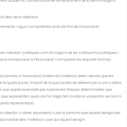
ement acadèmic i professional de l’ensenyament de la terminologia a
ió dels seus objectius.
onvenients i siguin compatibles amb els fins de l’Associació.
es naturals i jurídiques com els òrgans de les institucions públiques i
 seva incorporació a l’Associació i compleixin els requisits formals
incorporats a l’Associació tindran els mateixos drets i deures que les
quota social, l’import de la qual podrà ser diferent per a uns o altres,
va, que queda reservada per a persones físiques determinades que
ió que representen, quan així ho hagin fet constar en presentar-se com a
questa representació.
u director, o càrrec equivalent, o per la persona que aquest designi per
 responsable dels mateixos o per qui aquest designi.