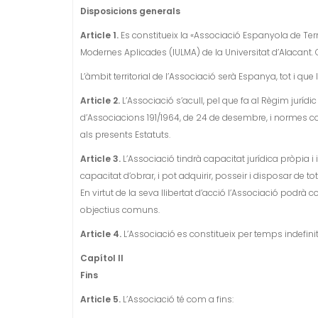
Disposicions generals
Article 1.
Es constitueix la «Associació Espanyola de Termin
Modernes Aplicades (IULMA) de la Universitat d’Alacant.
L’àmbit territorial de l’Associació serà Espanya, tot i que
Article 2.
L’Associació s’acull, pel que fa al Règim jurídic 
d’Associacions 191/1964, de 24 de desembre, i normes co
als presents Estatuts.
Article 3.
L’Associació tindrà capacitat jurídica pròpia 
capacitat d’obrar, i pot adquirir, posseir i disposar de to
En virtut de la seva llibertat d’acció l’Associació podrà
objectius comuns.
Article 4.
L’Associació es constitueix per temps indefinit 
Capítol II
Fins
Article 5.
L’Associació té com a fins: