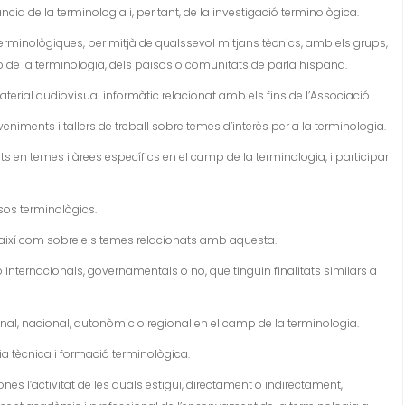
a de la terminologia i, per tant, de la investigació terminològica.
terminològiques, per mitjà de qualssevol mitjans tècnics, amb els grups,
p de la terminologia, dels països o comunitats de parla hispana.
terial audiovisual informàtic relacionat amb els fins de l’Associació.
niments i tallers de treball sobre temes d’interès per a la terminologia.
s en temes i àrees específics en el camp de la terminologia, i participar
sos terminològics.
 així com sobre els temes relacionats amb aquesta.
internacionals, governamentals o no, que tinguin finalitats similars a
nal, nacional, autonòmic o regional en el camp de la terminologia.
ia tècnica i formació terminològica.
es l’activitat de les quals estigui, directament o indirectament,