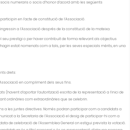
, socis numeraris o socis d’honor d’acord amb les següents
rticipin en l’acte de constitució de l’Associació.
ngressin a l’Associació després de la constitució de la mateixa.
 seu prestigi o per haver contribuït de forma rellevant als objectius
 i hagin estat nomenats com a tals, per les seves especials mèrits, en una
nts drets:
l’Associació en compliment dels seus fins.
 (havent d’aportar l’autorització escrita de la representació a l’inici de
ant ordinàries com extraordinàries que se celebrin.
ons a les juntes directives. Només podran participar com a candidats a
nicat a la Secretaria de l’Associació el desig de participar-hi com a
ta de celebració de l’Assemblea General on estigui prevista la votació.
candidatura és a títol personal o és en representació d’alguna persona