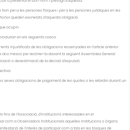
ibuir a preservar el bon nom i prestigi d’aquesta.
 fixin per a les persones físiques i per a les persones jurídiques en les
d’honor queden exonerats d’aquesta obligació.
 que ocupin.
produiran en els següents casos:
nts injustificats de les obligacions ressenyades en l’article anterior.
 de dos mesos per recórrer-la davant la següent Assemblea General
ificació o desestimació de la decisió d’expulsió.
ectiva.
es seves obligacions de pagament de les quotes o les retardin durant un
els fins de l’Associació, d’institucions interessades en el
r com a Observadors Institucionals aquelles institucions o òrgans
nifestació de l’interès de participar com a tals en les tasques de