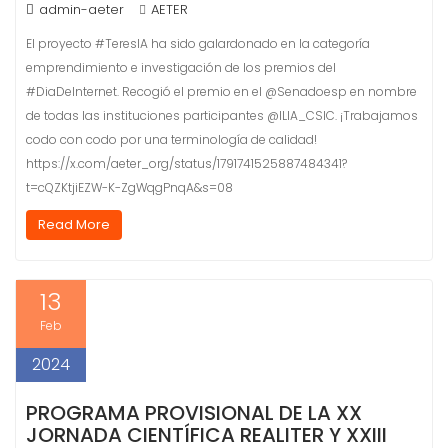
admin-aeter
AETER
El proyecto #TeresIA ha sido galardonado en la categoría
emprendimiento e investigación de los premios del
#DiaDeInternet. Recogió el premio en el @Senadoesp en nombre
de todas las instituciones participantes @ILIA_CSIC. ¡Trabajamos
codo con codo por una terminología de calidad!
https://x.com/aeter_org/status/1791741525887484341?
t=cQZKtjiEZW-K-ZgWqgPnqA&s=08
Read More
13
Feb
2024
PROGRAMA PROVISIONAL DE LA XX
JORNADA CIENTÍFICA REALITER Y XXIII