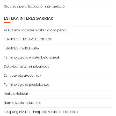
Recursos per a traducció i interpretació
ESTEKA INTERESGARRIAK
AETER-eko bazkideen azken argitalpenak
TERMINESP: ENCLAVE DE CIENCIA
TERMINESP: WIKILENGUA
Terminologiako elkarteak eta sareak
Datu-banku terminologikoak
Zentroak eta akademiak
Terminologiako prestakuntza
Ikerketa-taldeak
Normalizazio industriala
Itzulpengintza eta interpretaziorako baliabideak