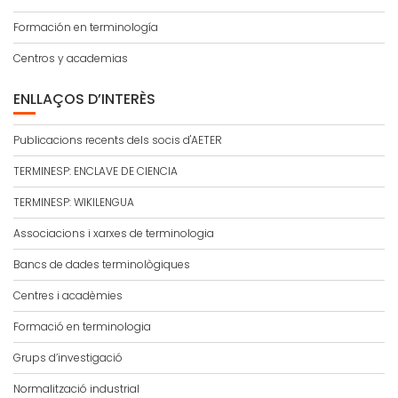
Formación en terminología
Centros y academias
ENLLAÇOS D’INTERÈS
Publicacions recents dels socis d'AETER
TERMINESP: ENCLAVE DE CIENCIA
TERMINESP: WIKILENGUA
Associacions i xarxes de terminologia
Bancs de dades terminològiques
Centres i acadèmies
Formació en terminologia
Grups d’investigació
Normalització industrial