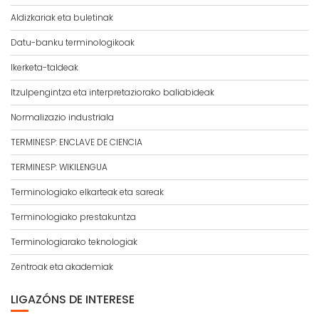
Aldizkariak eta buletinak
Datu-banku terminologikoak
Ikerketa-taldeak
Itzulpengintza eta interpretaziorako baliabideak
Normalizazio industriala
TERMINESP: ENCLAVE DE CIENCIA
TERMINESP: WIKILENGUA
Terminologiako elkarteak eta sareak
Terminologiako prestakuntza
Terminologiarako teknologiak
Zentroak eta akademiak
LIGAZÓNS DE INTERESE