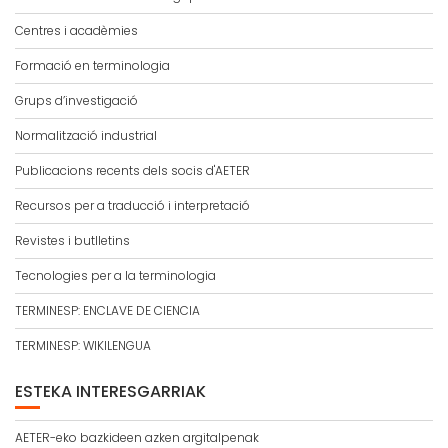
Centres i acadèmies
Formació en terminologia
Grups d’investigació
Normalització industrial
Publicacions recents dels socis d'AETER
Recursos per a traducció i interpretació
Revistes i butlletins
Tecnologies per a la terminologia
TERMINESP: ENCLAVE DE CIENCIA
TERMINESP: WIKILENGUA
ESTEKA INTERESGARRIAK
AETER-eko bazkideen azken argitalpenak