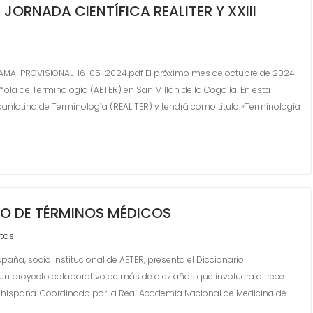
ORNADA CIENTÍFICA REALITER Y XXIII
AMA-PROVISIONAL-16-05-2024.pdf El próximo mes de octubre de 2024
ñola de Terminología (AETER) en San Millán de la Cogolla. En esta
anlatina de Terminología (REALITER) y tendrá como título «Terminología
O DE TÉRMINOS MÉDICOS
tas
aña, socio institucional de AETER, presenta el Diccionario
un proyecto colaborativo de más de diez años que involucra a trece
hispana. Coordinado por la Real Academia Nacional de Medicina de