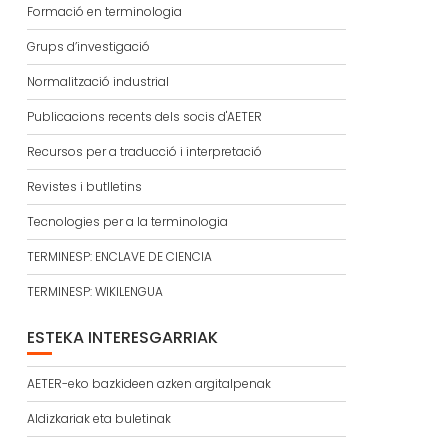
Formació en terminologia
Grups d’investigació
Normalització industrial
Publicacions recents dels socis d'AETER
Recursos per a traducció i interpretació
Revistes i butlletins
Tecnologies per a la terminologia
TERMINESP: ENCLAVE DE CIENCIA
TERMINESP: WIKILENGUA
ESTEKA INTERESGARRIAK
AETER-eko bazkideen azken argitalpenak
Aldizkariak eta buletinak