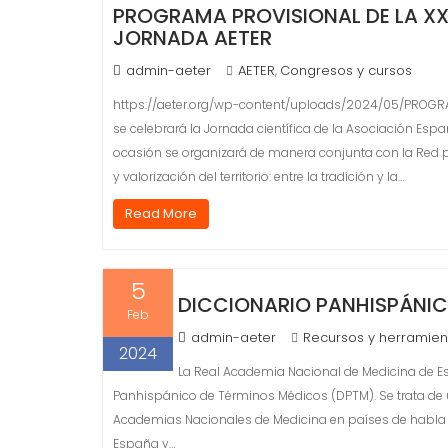
PROGRAMA PROVISIONAL DE LA XX J
JORNADA AETER
admin-aeter
AETER
Congresos y cursos
,
https://aeter.org/wp-content/uploads/2024/05/PROGR
se celebrará la Jornada científica de la Asociación Espa
ocasión se organizará de manera conjunta con la Red p
y valorización del territorio: entre la tradición y la…
Read More
5
DICCIONARIO PANHISPÁNIC
Feb
admin-aeter
Recursos y herramien
2024
La Real Academia Nacional de Medicina de Esp
Panhispánico de Términos Médicos (DPTM). Se trata de 
Academias Nacionales de Medicina en países de habla 
España y…