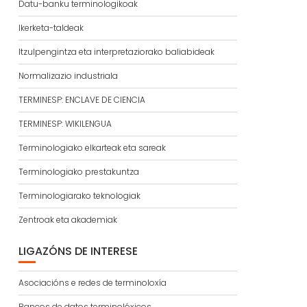
Datu-banku terminologikoak
Ikerketa-taldeak
Itzulpengintza eta interpretaziorako baliabideak
Normalizazio industriala
TERMINESP: ENCLAVE DE CIENCIA
TERMINESP: WIKILENGUA
Terminologiako elkarteak eta sareak
Terminologiako prestakuntza
Terminologiarako teknologiak
Zentroak eta akademiak
LIGAZÓNS DE INTERESE
Asociacións e redes de terminoloxía
Bancos de datos terminolóxicos