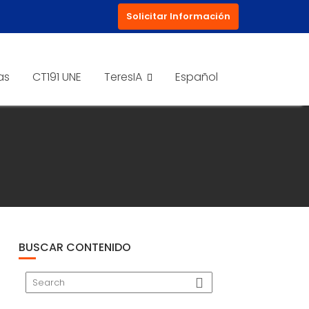
Solicitar Información
as
CT191 UNE
TeresIA
Español
BUSCAR CONTENIDO