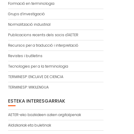
Formació en terminologia
Grups d’investigació
Normalització industrial
Publicacions recents dels socis d'AETER
Recursos per a traducció i interpretació
Revistes i butlletins
Tecnologies per a la terminologia
TERMINESP: ENCLAVE DE CIENCIA
TERMINESP: WIKILENGUA
ESTEKA INTERESGARRIAK
AETER-eko bazkideen azken argitalpenak
Aldizkariak eta buletinak