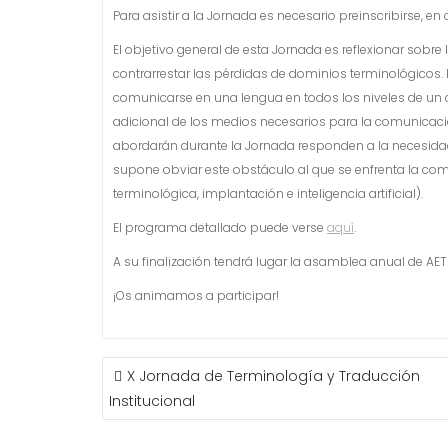
Para asistir a la Jornada es necesario preinscribirse, en
El objetivo general de esta Jornada es reflexionar sobre
contrarrestar las pérdidas de dominios terminológicos. 
comunicarse en una lengua en todos los niveles de un c
adicional de los medios necesarios para la comunicació
abordarán durante la Jornada responden a la necesidad 
supone obviar este obstáculo al que se enfrenta la com
terminológica, implantación e inteligencia artificial).
El programa detallado puede verse
aquí
.
A su finalización tendrá lugar la asamblea anual de AET
¡Os animamos a participar!
NAVEGACIÓN
X Jornada de Terminología y Traducción
DE
Institucional
ENTRADAS