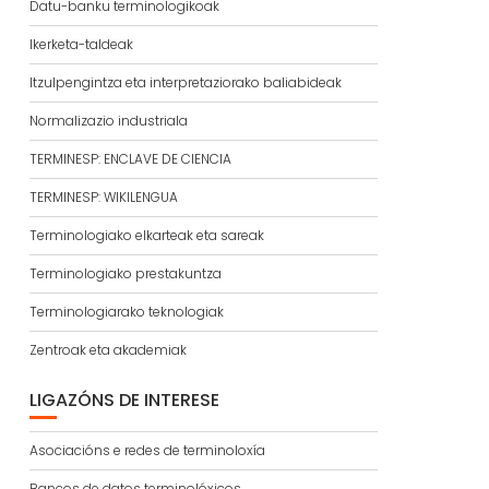
Datu-banku terminologikoak
Ikerketa-taldeak
Itzulpengintza eta interpretaziorako baliabideak
Normalizazio industriala
TERMINESP: ENCLAVE DE CIENCIA
TERMINESP: WIKILENGUA
Terminologiako elkarteak eta sareak
Terminologiako prestakuntza
Terminologiarako teknologiak
Zentroak eta akademiak
LIGAZÓNS DE INTERESE
Asociacións e redes de terminoloxía
Bancos de datos terminolóxicos