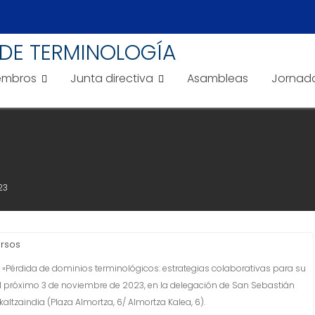
DE TERMINOLOGÍA
embros
Junta directiva
Asambleas
Jornad
23
rsos
 «Pérdida de dominios terminológicos: estrategias colaborativas para su
el próximo 3 de noviembre de 2023, en la delegación de San Sebastián
ltzaindia (Plaza Almortza, 6/ Almortza Kalea, 6).