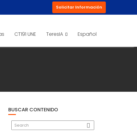
Solicitar Información
as
CT191 UNE
TeresIA
Español
BUSCAR CONTENIDO