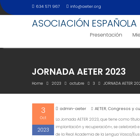
Skip
634 571 967
info@aeter.org
to
content
ASOCIACIÓN ESPAÑOLA 
Presentación
Mi
JORNADA AETER 2023
Home
2023
octubre
3
JORNADA AETER 20
3
admin-aeter
AETER
Congresos y cu
,
Oct
La Jornada AETER 2023, que tiene como título
implantación y recuperación», se celebrará 
2023
de la Real Academia de la Lengua Vasca/Euska