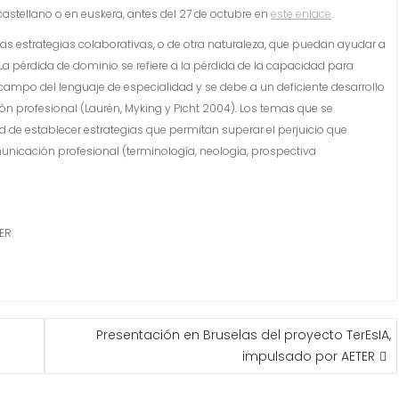
 castellano o en euskera, antes del 27 de octubre en
este enlace
.
 las estrategias colaborativas, o de otra naturaleza, que puedan ayudar a
La pérdida de dominio se refiere a la pérdida de la capacidad para
ampo del lenguaje de especialidad y se debe a un deficiente desarrollo
n profesional (Laurén, Myking y Picht 2004). Los temas que se
de establecer estrategias que permitan superar el perjuicio que
unicación profesional (terminología, neología, prospectiva
ER.
Presentación en Bruselas del proyecto TerEsIA,
impulsado por AETER