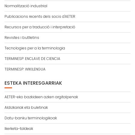
Normalització industrial
Publicacions recents dels socis d'AETER
Recursos per a traducció i interpretació
Revistes i butlletins
Tecnologies per a la terminologia
TERMINESP: ENCLAVE DE CIENCIA
TERMINESP: WIKILENGUA
ESTEKA INTERESGARRIAK
AETER-eko bazkideen azken argitalpenak
Aldizkariak eta buletinak
Datu-banku terminologikoak
Ikerketa-taldeak