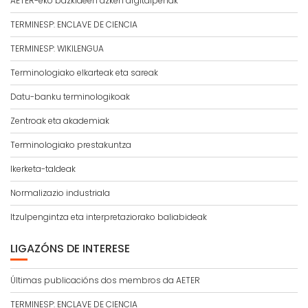
AETER-eko bazkideen azken argitalpenak
TERMINESP: ENCLAVE DE CIENCIA
TERMINESP: WIKILENGUA
Terminologiako elkarteak eta sareak
Datu-banku terminologikoak
Zentroak eta akademiak
Terminologiako prestakuntza
Ikerketa-taldeak
Normalizazio industriala
Itzulpengintza eta interpretaziorako baliabideak
LIGAZÓNS DE INTERESE
Últimas publicacións dos membros da AETER
TERMINESP: ENCLAVE DE CIENCIA