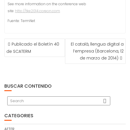
See more information on the conference web
site:
http://tke2014.coreon.com
Fuente: TermNet
NAVEGACIÓN
Publicado el Boletín 40
El català, llengua digital a
DE
l’empresa (Barcelona, 12
de SCATERM
ENTRADAS
de marzo de 2014)
BUSCAR CONTENIDO
CATEGORIES
AETER