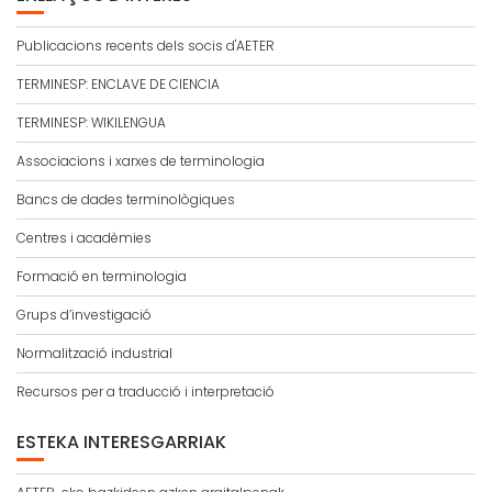
Publicacions recents dels socis d'AETER
TERMINESP: ENCLAVE DE CIENCIA
TERMINESP: WIKILENGUA
Associacions i xarxes de terminologia
Bancs de dades terminològiques
Centres i acadèmies
Formació en terminologia
Grups d’investigació
Normalització industrial
Recursos per a traducció i interpretació
ESTEKA INTERESGARRIAK