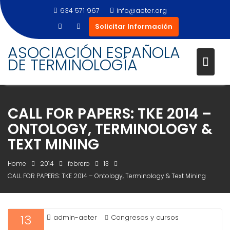
634 571 967
info@aeter.org
Solicitar Información
Skip
ASOCIACIÓN ESPAÑOLA
to
DE TERMINOLOGÍA
content
CALL FOR PAPERS: TKE 2014 –
ONTOLOGY, TERMINOLOGY &
TEXT MINING
Home
2014
febrero
13
CALL FOR PAPERS: TKE 2014 – Ontology, Terminology & Text Mining
13
admin-aeter
Congresos y cursos