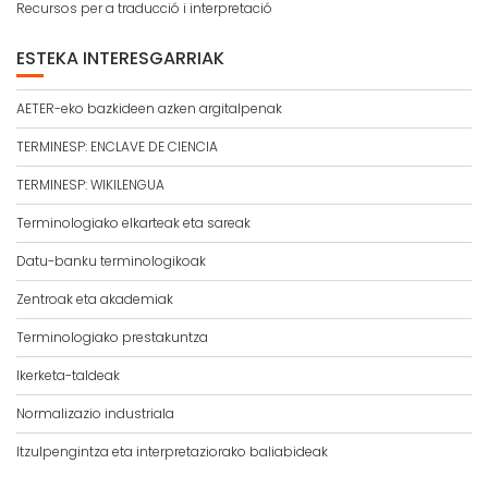
Recursos per a traducció i interpretació
ESTEKA INTERESGARRIAK
AETER-eko bazkideen azken argitalpenak
TERMINESP: ENCLAVE DE CIENCIA
TERMINESP: WIKILENGUA
Terminologiako elkarteak eta sareak
Datu-banku terminologikoak
Zentroak eta akademiak
Terminologiako prestakuntza
Ikerketa-taldeak
Normalizazio industriala
Itzulpengintza eta interpretaziorako baliabideak