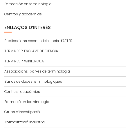
Formación en terminología
Centros y academias
ENLLAÇOS D’INTERÈS
Publicacions recents dels socis d'AETER
TERMINESP: ENCLAVE DE CIENCIA
TERMINESP: WIKILENGUA
Associacions i xarxes de terminologia
Bancs de dades terminològiques
Centres i acadèmies
Formació en terminologia
Grups d’investigació
Normalització industrial