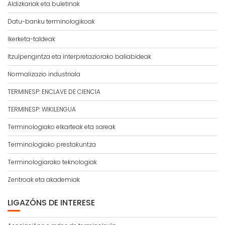
Aldizkariak eta buletinak
Datu-banku terminologikoak
Ikerketa-taldeak
Itzulpengintza eta interpretaziorako baliabideak
Normalizazio industriala
TERMINESP: ENCLAVE DE CIENCIA
TERMINESP: WIKILENGUA
Terminologiako elkarteak eta sareak
Terminologiako prestakuntza
Terminologiarako teknologiak
Zentroak eta akademiak
LIGAZÓNS DE INTERESE