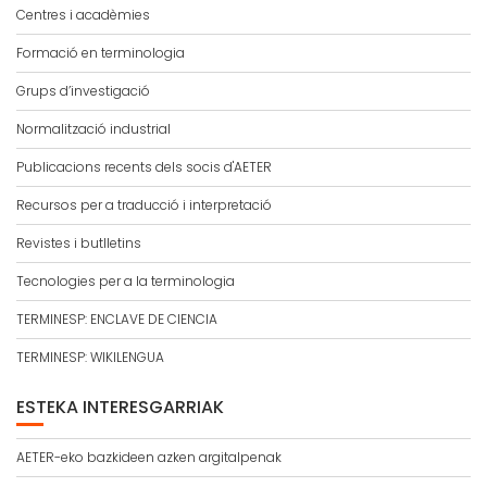
Centres i acadèmies
Formació en terminologia
Grups d’investigació
Normalització industrial
Publicacions recents dels socis d'AETER
Recursos per a traducció i interpretació
Revistes i butlletins
Tecnologies per a la terminologia
TERMINESP: ENCLAVE DE CIENCIA
TERMINESP: WIKILENGUA
ESTEKA INTERESGARRIAK
AETER-eko bazkideen azken argitalpenak