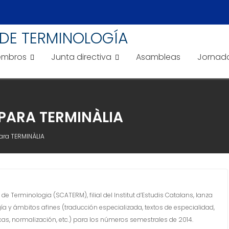
DE TERMINOLOGÍA
embros
Junta directiva
Asambleas
Jornad
PARA TERMINÀLIA
ara TERMINÀLIA
 de Terminologia (SCATERM), filial del Institut d’Estudis Catalans, lanza
a y ámbitos afines (traducción especializada, textos de especialidad,
as, normalización, etc.) para los números semestrales de 2014.