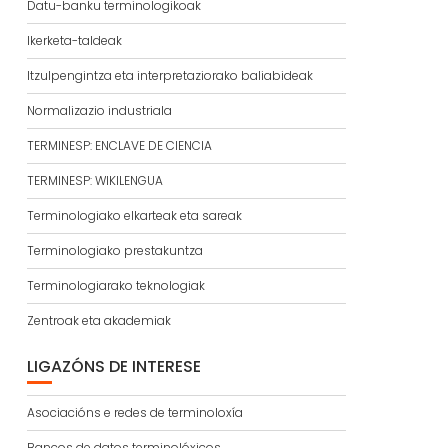
Datu-banku terminologikoak
Ikerketa-taldeak
Itzulpengintza eta interpretaziorako baliabideak
Normalizazio industriala
TERMINESP: ENCLAVE DE CIENCIA
TERMINESP: WIKILENGUA
Terminologiako elkarteak eta sareak
Terminologiako prestakuntza
Terminologiarako teknologiak
Zentroak eta akademiak
LIGAZÓNS DE INTERESE
Asociacións e redes de terminoloxía
Bancos de datos terminolóxicos