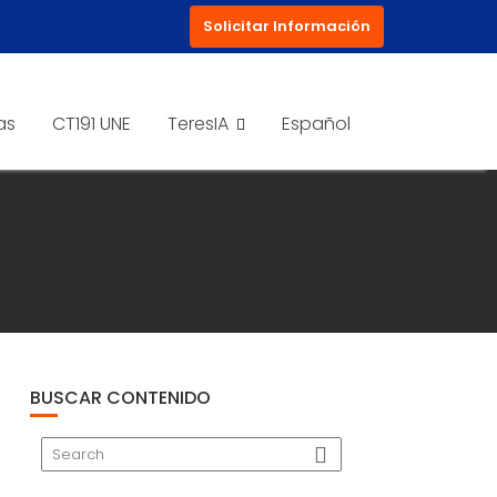
Solicitar Información
as
CT191 UNE
TeresIA
Español
BUSCAR CONTENIDO