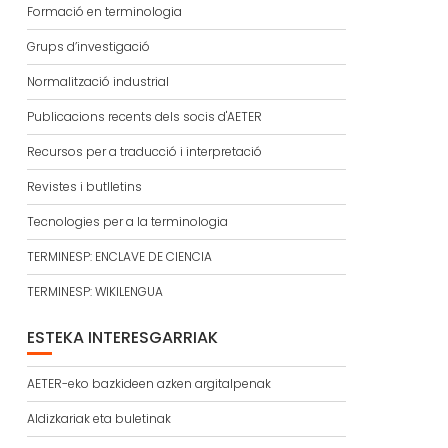
Formació en terminologia
Grups d’investigació
Normalització industrial
Publicacions recents dels socis d'AETER
Recursos per a traducció i interpretació
Revistes i butlletins
Tecnologies per a la terminologia
TERMINESP: ENCLAVE DE CIENCIA
TERMINESP: WIKILENGUA
ESTEKA INTERESGARRIAK
AETER-eko bazkideen azken argitalpenak
Aldizkariak eta buletinak