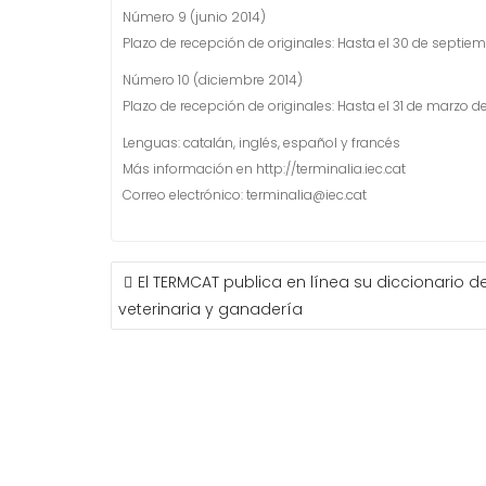
Número 9 (junio 2014)
Plazo de recepción de originales: Hasta el 30 de septie
Número 10 (diciembre 2014)
Plazo de recepción de originales: Hasta el 31 de marzo d
Lenguas: catalán, inglés, español y francés
Más información en http://terminalia.iec.cat
Correo electrónico: terminalia@iec.cat
NAVEGACIÓN
El TERMCAT publica en línea su diccionario d
DE
veterinaria y ganadería
ENTRADAS