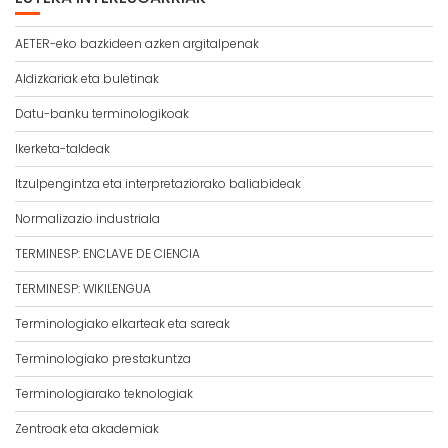
AETER-eko bazkideen azken argitalpenak
Aldizkariak eta buletinak
Datu-banku terminologikoak
Ikerketa-taldeak
Itzulpengintza eta interpretaziorako baliabideak
Normalizazio industriala
TERMINESP: ENCLAVE DE CIENCIA
TERMINESP: WIKILENGUA
Terminologiako elkarteak eta sareak
Terminologiako prestakuntza
Terminologiarako teknologiak
Zentroak eta akademiak