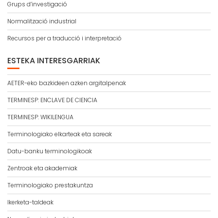
Grups d’investigació
Normalització industrial
Recursos per a traducció i interpretació
ESTEKA INTERESGARRIAK
AETER-eko bazkideen azken argitalpenak
TERMINESP: ENCLAVE DE CIENCIA
TERMINESP: WIKILENGUA
Terminologiako elkarteak eta sareak
Datu-banku terminologikoak
Zentroak eta akademiak
Terminologiako prestakuntza
Ikerketa-taldeak