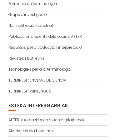
Formació en terminologia
Grups d’investigació
Normalització industrial
Publicacions recents dels socis d'AETER
Recursos per a traducció i interpretació
Revistes i butlletins
Tecnologies per a la terminologia
TERMINESP: ENCLAVE DE CIENCIA
TERMINESP: WIKILENGUA
ESTEKA INTERESGARRIAK
AETER-eko bazkideen azken argitalpenak
Aldizkariak eta buletinak