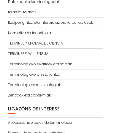
Datu-banku terminologikoak
Ikerketa-taldeak
Itzulpengintza eta interpretaziorako baliabideak
Normalizazio industriala
TERMINESP: ENCLAVE DE CIENCIA
TERMINESP: WIKILENGUA
Terminologiako elkarteak eta sareak
Terminologiako prestakuntza
Terminologiarako teknologiak
Zentroak eta akademiak
LIGAZÓNS DE INTERESE
Asociacións e redes de terminoloxía
Bancos de datos terminolóxicos