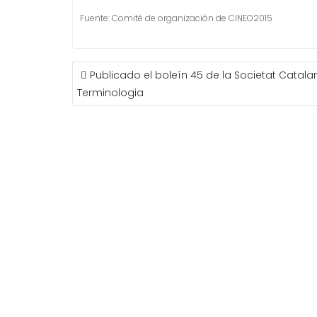
Fuente: Comité de organización de CINEO2015
NAVEGACIÓN
Publicado el boleín 45 de la Societat Catal
DE
Terminologia
ENTRADAS