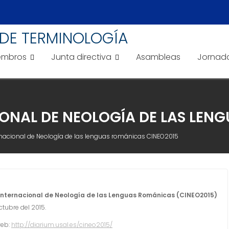
DE TERMINOLOGÍA
embros
Junta directiva
Asambleas
Jornad
IONAL DE NEOLOGÍA DE LAS LEN
ernacional de Neología de las lenguas románicas CINEO2015
 Internacional de Neología de las Lenguas Románicas (CINEO2015)
tubre del 2015.
web:
http://diarium.usal.es/
cineo2015/