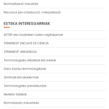
Normalització industrial
Recursos per a traducció i interpretació
ESTEKA INTERESGARRIAK
AETER-eko bazkideen azken argitalpenak
TERMINESP: ENCLAVE DE CIENCIA
TERMINESP: WIKILENGUA
Terminologiako elkarteak eta sareak
Datu-banku terminologikoak
Zentroak eta akademiak
Terminologiako prestakuntza
Ikerketa-taldeak
Normalizazio industriala