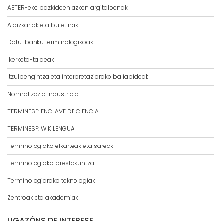
AETER-eko bazkideen azken argitalpenak
Aldizkariak eta buletinak
Datu-banku terminologikoak
Ikerketa-taldeak
Itzulpengintza eta interpretaziorako baliabideak
Normalizazio industriala
TERMINESP: ENCLAVE DE CIENCIA
TERMINESP: WIKILENGUA
Terminologiako elkarteak eta sareak
Terminologiako prestakuntza
Terminologiarako teknologiak
Zentroak eta akademiak
LIGAZÓNS DE INTERESE