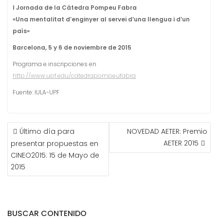
I Jornada de la Càtedra Pompeu Fabra
«Una mentalitat d’enginyer al servei d’una llengua i d’un
país»
Barcelona, 5 y 6 de noviembre de 2015
Programa e inscripciones en
http://www.upf.edu/catedrapompeufabra
Fuente: IULA-UPF
NAVEGACIÓN
Último día para
NOVEDAD AETER: Premio
DE
AETER 2015
presentar propuestas en
ENTRADAS
CINEO2015: 15 de Mayo de
2015
BUSCAR CONTENIDO