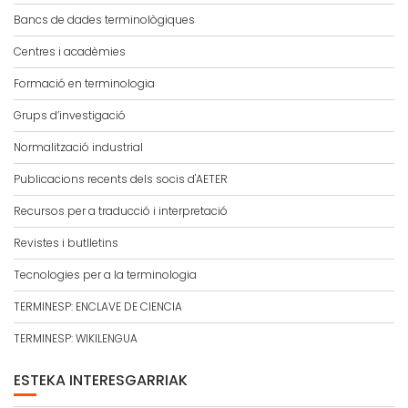
Bancs de dades terminològiques
Centres i acadèmies
Formació en terminologia
Grups d’investigació
Normalització industrial
Publicacions recents dels socis d'AETER
Recursos per a traducció i interpretació
Revistes i butlletins
Tecnologies per a la terminologia
TERMINESP: ENCLAVE DE CIENCIA
TERMINESP: WIKILENGUA
ESTEKA INTERESGARRIAK