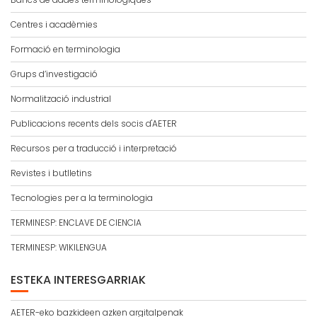
Centres i acadèmies
Formació en terminologia
Grups d’investigació
Normalització industrial
Publicacions recents dels socis d'AETER
Recursos per a traducció i interpretació
Revistes i butlletins
Tecnologies per a la terminologia
TERMINESP: ENCLAVE DE CIENCIA
TERMINESP: WIKILENGUA
ESTEKA INTERESGARRIAK
AETER-eko bazkideen azken argitalpenak