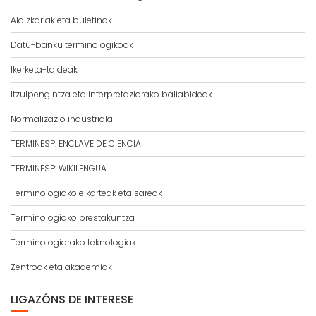
Aldizkariak eta buletinak
Datu-banku terminologikoak
Ikerketa-taldeak
Itzulpengintza eta interpretaziorako baliabideak
Normalizazio industriala
TERMINESP: ENCLAVE DE CIENCIA
TERMINESP: WIKILENGUA
Terminologiako elkarteak eta sareak
Terminologiako prestakuntza
Terminologiarako teknologiak
Zentroak eta akademiak
LIGAZÓNS DE INTERESE