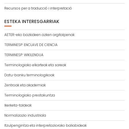
Recursos per a traducció i interpretació
ESTEKA INTERESGARRIAK
AETER-eko bazkideen azken argitalpenak
TERMINESP: ENCLAVE DE CIENCIA
TERMINESP: WIKILENGUA
Terminologiako elkarteak eta sareak
Datu-banku terminologikoak
Zentroak eta akademiak
Terminologiako prestakuntza
Ikerketa-taldeak
Normalizazio industriala
Itzulpengintza eta interpretaziorako baliabideak