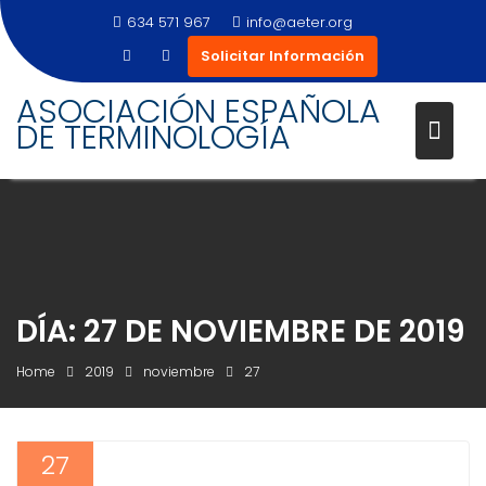
634 571 967
info@aeter.org
Solicitar Información
Skip
ASOCIACIÓN ESPAÑOLA
to
DE TERMINOLOGÍA
content
DÍA:
27 DE NOVIEMBRE DE 2019
Home
2019
noviembre
27
27