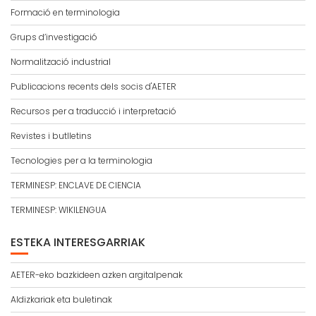
Formació en terminologia
Grups d’investigació
Normalització industrial
Publicacions recents dels socis d'AETER
Recursos per a traducció i interpretació
Revistes i butlletins
Tecnologies per a la terminologia
TERMINESP: ENCLAVE DE CIENCIA
TERMINESP: WIKILENGUA
ESTEKA INTERESGARRIAK
AETER-eko bazkideen azken argitalpenak
Aldizkariak eta buletinak