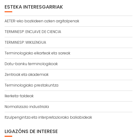
ESTEKA INTERESGARRIAK
AETER-eko bazkideen azken argitalpenak
TERMINESP: ENCLAVE DE CIENCIA
TERMINESP: WIKILENGUA
Terminologiako elkarteak eta sareak
Datu-banku terminologikoak
Zentroak eta akademiak
Terminologiako prestakuntza
Ikerketa-taldeak
Normalizazio industriala
Itzulpengintza eta interpretaziorako baliabideak
LIGAZÓNS DE INTERESE