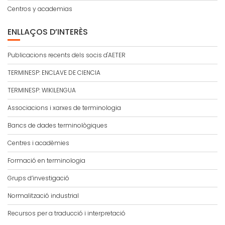
Centros y academias
ENLLAÇOS D’INTERÈS
Publicacions recents dels socis d'AETER
TERMINESP: ENCLAVE DE CIENCIA
TERMINESP: WIKILENGUA
Associacions i xarxes de terminologia
Bancs de dades terminològiques
Centres i acadèmies
Formació en terminologia
Grups d’investigació
Normalització industrial
Recursos per a traducció i interpretació