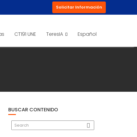
Solicitar Información
as
CT191 UNE
TeresIA
Español
BUSCAR CONTENIDO