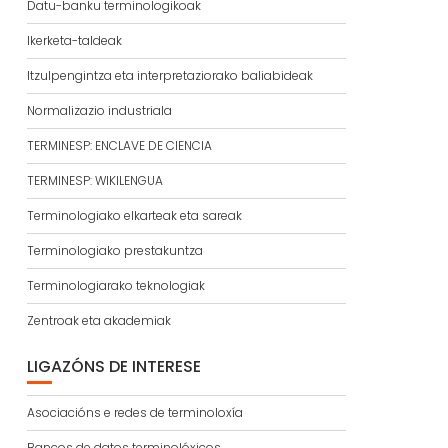
Datu-banku terminologikoak
Ikerketa-taldeak
Itzulpengintza eta interpretaziorako baliabideak
Normalizazio industriala
TERMINESP: ENCLAVE DE CIENCIA
TERMINESP: WIKILENGUA
Terminologiako elkarteak eta sareak
Terminologiako prestakuntza
Terminologiarako teknologiak
Zentroak eta akademiak
LIGAZÓNS DE INTERESE
Asociacións e redes de terminoloxía
Bancos de datos terminolóxicos