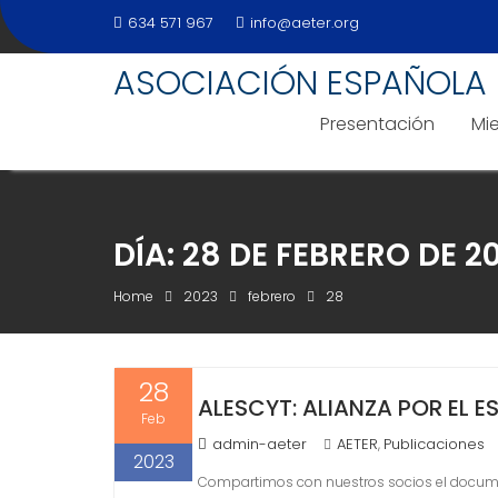
Skip
634 571 967
info@aeter.org
to
content
ASOCIACIÓN ESPAÑOLA 
Presentación
Mi
DÍA:
28 DE FEBRERO DE 2
Home
2023
febrero
28
28
ALESCYT: ALIANZA POR EL E
Feb
admin-aeter
AETER
Publicaciones
,
2023
Compartimos con nuestros socios el document