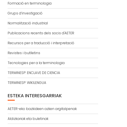
Formació en terminologia
Grups d’investigació
Normalització industrial
Publicacions recents dels socis d'AETER
Recursos per a traducció i interpretació
Revistes i butlletins
Tecnologies per a la terminologia
TERMINESP: ENCLAVE DE CIENCIA
TERMINESP: WIKILENGUA
ESTEKA INTERESGARRIAK
AETER-eko bazkideen azken argitalpenak
Aldizkariak eta buletinak