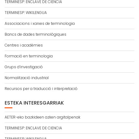
TERMINESP: ENCLAVE DE CIENCIA
TERMINESP: WIKILENGUA
Associacions i xarxes de terminologia
Bancs de dades terminològiques
Centres i acadèmies
Formació en terminologia
Grups d’investigació
Normalització industrial
Recursos per a traducció i interpretació
ESTEKA INTERESGARRIAK
AETER-eko bazkideen azken argitalpenak
TERMINESP: ENCLAVE DE CIENCIA
TERMINESP: WIKILENGUA