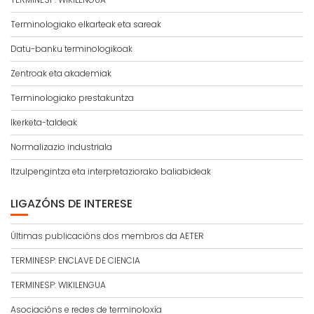
Terminologiako elkarteak eta sareak
Datu-banku terminologikoak
Zentroak eta akademiak
Terminologiako prestakuntza
Ikerketa-taldeak
Normalizazio industriala
Itzulpengintza eta interpretaziorako baliabideak
LIGAZÓNS DE INTERESE
Últimas publicacións dos membros da AETER
TERMINESP: ENCLAVE DE CIENCIA
TERMINESP: WIKILENGUA
Asociacións e redes de terminoloxía