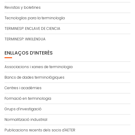
Revistas y boletines
Tecnologías para la terminología
TERMINESP: ENCLAVE DE CIENCIA
TERMINESP: WIKILENGUA
ENLLAÇOS D’INTERÈS
Associacions i xarxes de terminologia
Bancs de dades terminològiques
Centres i acadèmies
Formació en terminologia
Grups d’investigació
Normalització industrial
Publicacions recents dels socis d'AETER