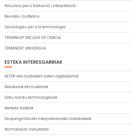
Recursos per a traducció i interpretació
Revistes i butlletins
Tecnologies per a la terminologia
TERMINESP: ENCLAVE DE CIENCIA
TERMINESP: WIKILENGUA
ESTEKA INTERESGARRIAK
AETER-eko bazkideen azken argitalpenak
Aldizkariak eta buletinak
Datu-banku terminologikoak
Ikerketa-taldeak
Itzulpengintza eta interpretaziorako baliabideak
Normalizazio industriala