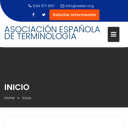
634 571 967
info@aeter.org
Solicitar Información
Skip
ASOCIACIÓN ESPAÑOLA
to
DE TERMINOLOGÍA
content
INICIO
Home
Inicio