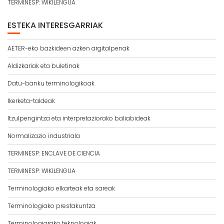
TERMINESP: WIKILENGUA
ESTEKA INTERESGARRIAK
AETER-eko bazkideen azken argitalpenak
Aldizkariak eta buletinak
Datu-banku terminologikoak
Ikerketa-taldeak
Itzulpengintza eta interpretaziorako baliabideak
Normalizazio industriala
TERMINESP: ENCLAVE DE CIENCIA
TERMINESP: WIKILENGUA
Terminologiako elkarteak eta sareak
Terminologiako prestakuntza
Terminologiarako teknologiak