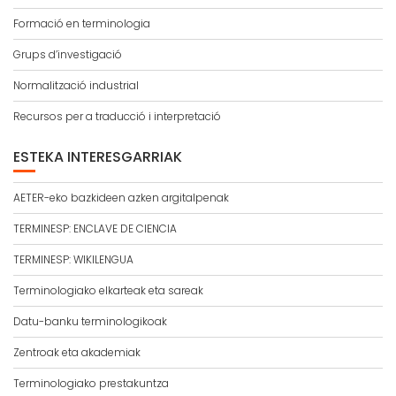
Formació en terminologia
Grups d’investigació
Normalització industrial
Recursos per a traducció i interpretació
ESTEKA INTERESGARRIAK
AETER-eko bazkideen azken argitalpenak
TERMINESP: ENCLAVE DE CIENCIA
TERMINESP: WIKILENGUA
Terminologiako elkarteak eta sareak
Datu-banku terminologikoak
Zentroak eta akademiak
Terminologiako prestakuntza