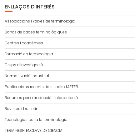
ENLLAÇOS D’INTERÈS
Associacions i xarxes de terminologia
Bancs de dades terminològiques
Centres i acadèmies
Formació en terminologia
Grups d’investigació
Normalització industrial
Publicacions recents dels socis d'AETER
Recursos per a traducció i interpretació
Revistes i butlletins
Tecnologies per a la terminologia
TERMINESP: ENCLAVE DE CIENCIA