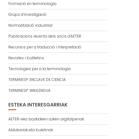
Formació en terminologia
Grups d’investigació
Normalització industrial
Publicacions recents dels socis d'AETER
Recursos per a traducció i interpretació
Revistes i butlletins
Tecnologies per a la terminologia
TERMINESP: ENCLAVE DE CIENCIA
TERMINESP: WIKILENGUA
ESTEKA INTERESGARRIAK
AETER-eko bazkideen azken argitalpenak
Aldizkariak eta buletinak