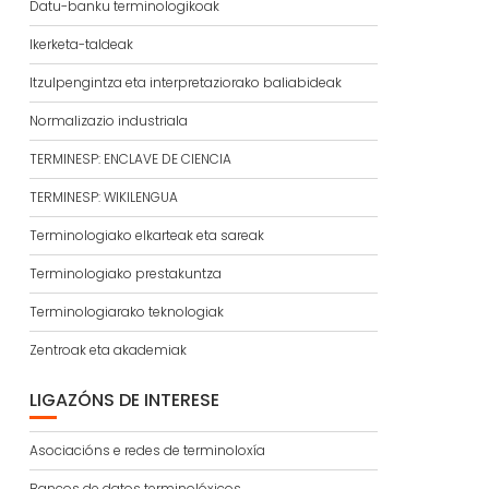
Datu-banku terminologikoak
Ikerketa-taldeak
Itzulpengintza eta interpretaziorako baliabideak
Normalizazio industriala
TERMINESP: ENCLAVE DE CIENCIA
TERMINESP: WIKILENGUA
Terminologiako elkarteak eta sareak
Terminologiako prestakuntza
Terminologiarako teknologiak
Zentroak eta akademiak
LIGAZÓNS DE INTERESE
Asociacións e redes de terminoloxía
Bancos de datos terminolóxicos