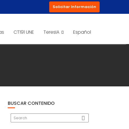
Solicitar Información
as
CT191 UNE
TeresIA
Español
BUSCAR CONTENIDO