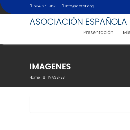
Skip
634 571 967
info@aeter.org
to
content
ASOCIACIÓN ESPAÑOLA 
Presentación
Mi
IMAGENES
Home
IMAGENES