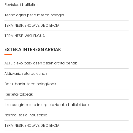
Revistes i butlletins
Tecnologies per a la terminologia
TERMINESP: ENCLAVE DE CIENCIA
TERMINESP: WIKILENGUA
ESTEKA INTERESGARRIAK
AETER-eko bazkideen azken argitalpenak
Aldizkariak eta buletinak
Datu-banku terminologikoak
Ikerketa-taldeak
Itzulpengintza eta interpretaziorako baliabideak
Normalizazio industriala
TERMINESP: ENCLAVE DE CIENCIA