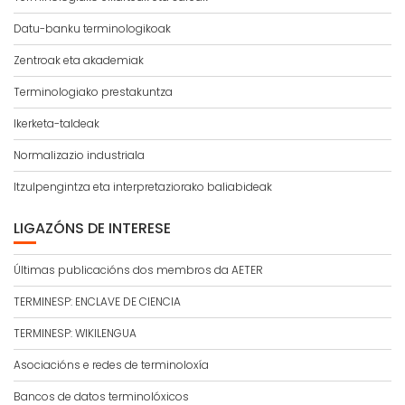
Datu-banku terminologikoak
Zentroak eta akademiak
Terminologiako prestakuntza
Ikerketa-taldeak
Normalizazio industriala
Itzulpengintza eta interpretaziorako baliabideak
LIGAZÓNS DE INTERESE
Últimas publicacións dos membros da AETER
TERMINESP: ENCLAVE DE CIENCIA
TERMINESP: WIKILENGUA
Asociacións e redes de terminoloxía
Bancos de datos terminolóxicos