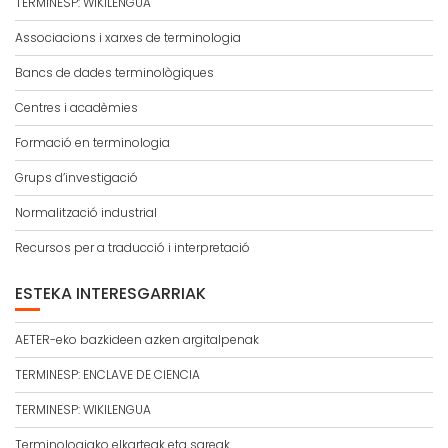
TERMINESP: WIKILENGUA
Associacions i xarxes de terminologia
Bancs de dades terminològiques
Centres i acadèmies
Formació en terminologia
Grups d’investigació
Normalització industrial
Recursos per a traducció i interpretació
ESTEKA INTERESGARRIAK
AETER-eko bazkideen azken argitalpenak
TERMINESP: ENCLAVE DE CIENCIA
TERMINESP: WIKILENGUA
Terminologiako elkarteak eta sareak