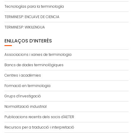
Tecnologías para la terminología
TERMINESP: ENCLAVE DE CIENCIA
TERMINESP: WIKILENGUA
ENLLAÇOS D’INTERÈS
Associacions i xarxes de terminologia
Bancs de dades terminològiques
Centres i acadèmies
Formació en terminologia
Grups d’investigació
Normalització industrial
Publicacions recents dels socis d'AETER
Recursos per a traducció i interpretació