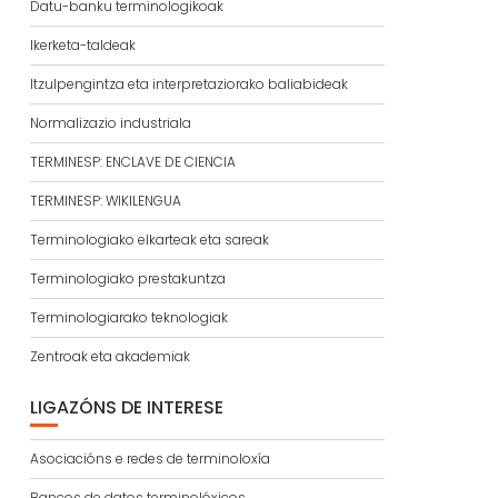
Datu-banku terminologikoak
Ikerketa-taldeak
Itzulpengintza eta interpretaziorako baliabideak
Normalizazio industriala
TERMINESP: ENCLAVE DE CIENCIA
TERMINESP: WIKILENGUA
Terminologiako elkarteak eta sareak
Terminologiako prestakuntza
Terminologiarako teknologiak
Zentroak eta akademiak
LIGAZÓNS DE INTERESE
Asociacións e redes de terminoloxía
Bancos de datos terminolóxicos