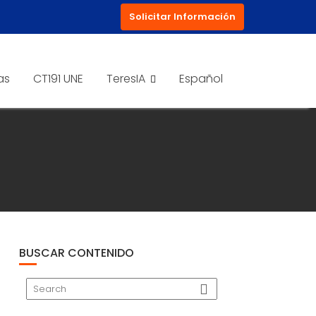
Solicitar Información
as
CT191 UNE
TeresIA
Español
BUSCAR CONTENIDO