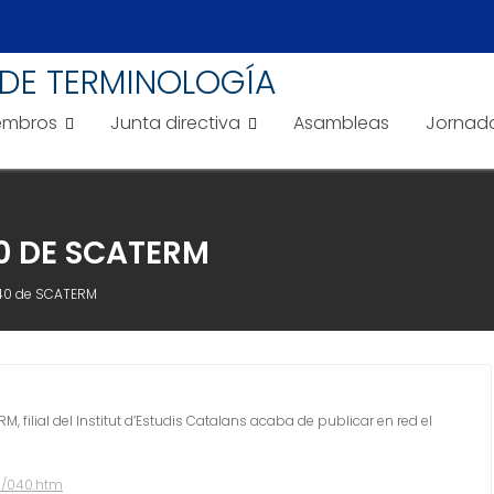
DE TERMINOLOGÍA
embros
Junta directiva
Asambleas
Jornad
40 DE SCATERM
 40 de SCATERM
 filial del Institut d’Estudis Catalans acaba de publicar en red el
ns/040.htm