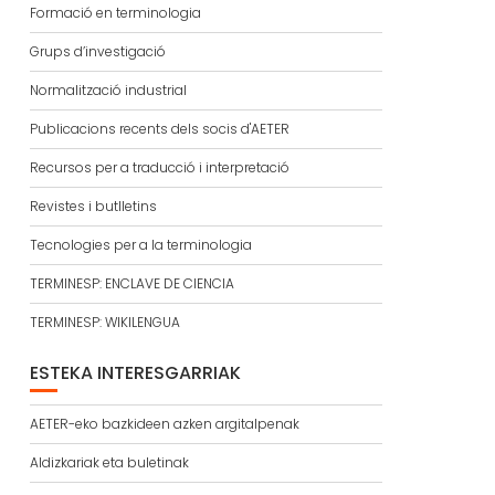
Formació en terminologia
Grups d’investigació
Normalització industrial
Publicacions recents dels socis d'AETER
Recursos per a traducció i interpretació
Revistes i butlletins
Tecnologies per a la terminologia
TERMINESP: ENCLAVE DE CIENCIA
TERMINESP: WIKILENGUA
ESTEKA INTERESGARRIAK
AETER-eko bazkideen azken argitalpenak
Aldizkariak eta buletinak