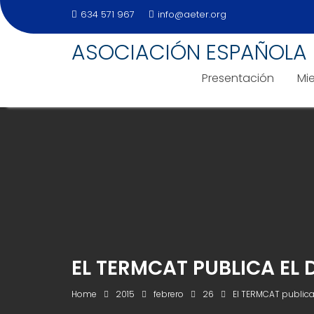
634 571 967
info@aeter.org
ASOCIACIÓN ESPAÑOLA 
Presentación
Mi
Skip
to
content
EL TERMCAT PUBLICA EL
Home
2015
febrero
26
El TERMCAT publica