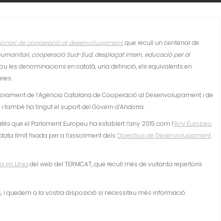
ionari de cooperació al desenvolupament
,
que recull un centenar de
umanitari, cooperació Sud-Sud, desplaçat intern, educació per al
lou les denominacions en català, una definició, els equivalents en
ries.
sessorament de l’Agència Catalana de Cooperació al Desenvolupament i de
i també ha tingut el suport del Govern d’Andorra.
tès que el Parlament Europeu ha establert l’any 2015 com l’
Any Europeu
 data límit fixada per a l’assoliment dels
Objectius de Desenvolupament
s en Línia
del web del TERMCAT, que recull més de vuitanta repertoris
, i quedem a la vostra disposició si necessiteu més informació.