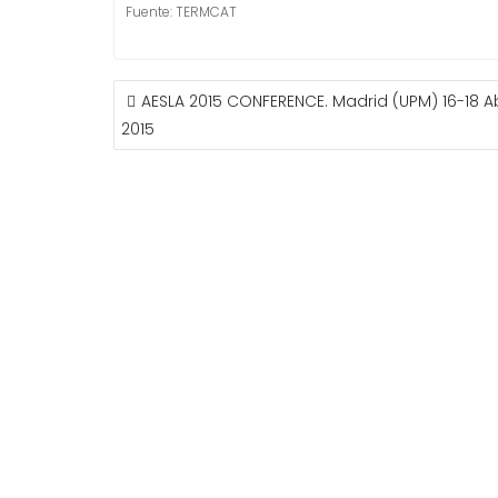
Fuente: TERMCAT
NAVEGACIÓN
AESLA 2015 CONFERENCE. Madrid (UPM) 16-18 Ab
DE
2015
ENTRADAS