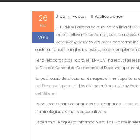
26
admin-aeter
Publicaciones
Feb
El TERMCAT acaba de publicar en línia el
Dicc
termes rellevants de l’àmbit, com ara
accés h
2015
desenvolupament
o
refugiat
. Cada terme inc
castellà, francès i anglès i, si escau, notes complementà
Per a l’elaboració de l’obra, el TERMCAT ha rebut l’as
la Direcció General de Cooperació al Desenvolupament, 
La publicació del diccionari és especialment oportuna a
pel Desenvolupament
. I és així perquè aquest any és la
del Mil·lenni
.
Es pot accedir al diccionari des de l’apartat de
Diccionari
terminològics d’àmbits especialitzats.
Esperem que aquesta informació sigui del vostre interès