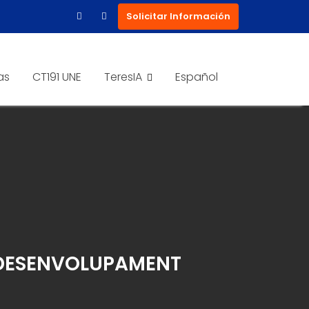
Solicitar Información
as
CT191 UNE
TeresIA
Español
L DESENVOLUPAMENT