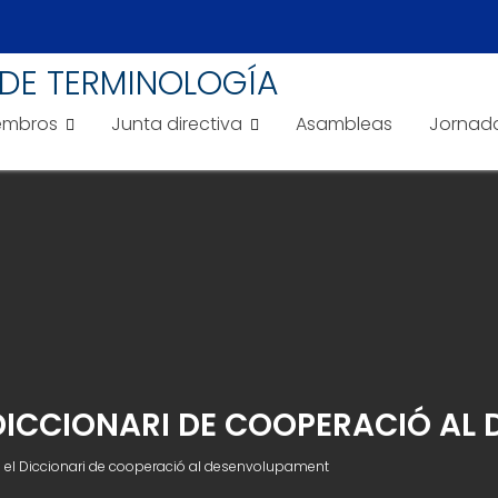
DE TERMINOLOGÍA
embros
Junta directiva
Asambleas
Jornad
 DICCIONARI DE COOPERACIÓ A
 el Diccionari de cooperació al desenvolupament