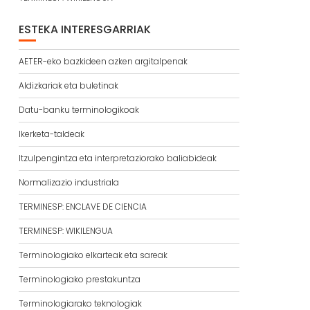
ESTEKA INTERESGARRIAK
AETER-eko bazkideen azken argitalpenak
Aldizkariak eta buletinak
Datu-banku terminologikoak
Ikerketa-taldeak
Itzulpengintza eta interpretaziorako baliabideak
Normalizazio industriala
TERMINESP: ENCLAVE DE CIENCIA
TERMINESP: WIKILENGUA
Terminologiako elkarteak eta sareak
Terminologiako prestakuntza
Terminologiarako teknologiak