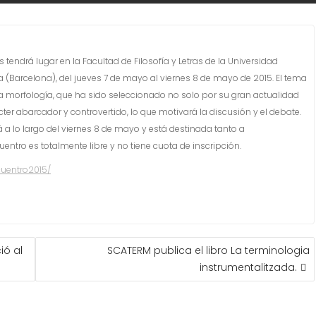
 tendrá lugar en la Facultad de Filosofía y Letras de la Universidad
 (Barcelona), del jueves 7 de mayo al viernes 8 de mayo de 2015. El tema
la morfología, que ha sido seleccionado no solo por su gran actualidad
ter abarcador y controvertido, lo que motivará la discusión y el debate.
a lo largo del viernes 8 de
mayo y está destinada tanto a
entro es totalmente libre y no tiene cuota de inscripción.
cuentro2015/
ió al
SCATERM publica el libro La terminologia
instrumentalitzada.