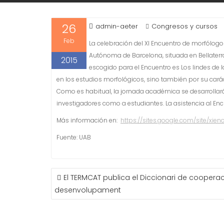
26
admin-aeter
Congresos y cursos
Feb
La celebración del XI Encuentro de morfólogos
Autónoma de Barcelona, situada en Bellaterra
2015
escogido para el Encuentro es Los lindes de 
en los estudios morfológicos, sino también por su carác
Como es habitual, la jornada académica se desarrollará 
investigadores como a estudiantes. La asistencia al Encu
Más información en:
https://sites.google.com/site/xien
Fuente: UAB
NAVEGACIÓN
El TERMCAT publica el Diccionari de cooperac
DE
desenvolupament
ENTRADAS