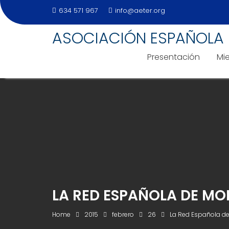
634 571 967
info@aeter.org
ASOCIACIÓN ESPAÑOLA 
Presentación
Mi
Skip
to
content
LA RED ESPAÑOLA DE M
Home
2015
febrero
26
La Red Española de