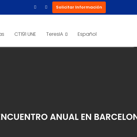
Solicitar Información
as
CT191 UNE
TeresIA
Español
 ENCUENTRO ANUAL EN BARCELO