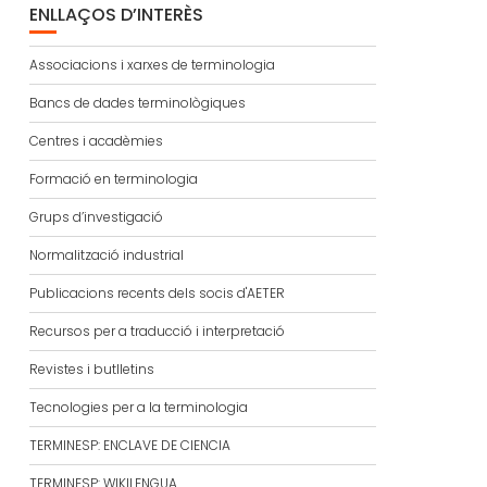
ENLLAÇOS D’INTERÈS
Associacions i xarxes de terminologia
Bancs de dades terminològiques
Centres i acadèmies
Formació en terminologia
Grups d’investigació
Normalització industrial
Publicacions recents dels socis d'AETER
Recursos per a traducció i interpretació
Revistes i butlletins
Tecnologies per a la terminologia
TERMINESP: ENCLAVE DE CIENCIA
TERMINESP: WIKILENGUA