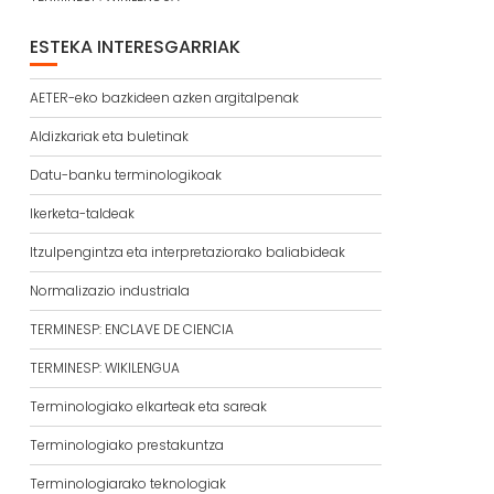
ESTEKA INTERESGARRIAK
AETER-eko bazkideen azken argitalpenak
Aldizkariak eta buletinak
Datu-banku terminologikoak
Ikerketa-taldeak
Itzulpengintza eta interpretaziorako baliabideak
Normalizazio industriala
TERMINESP: ENCLAVE DE CIENCIA
TERMINESP: WIKILENGUA
Terminologiako elkarteak eta sareak
Terminologiako prestakuntza
Terminologiarako teknologiak