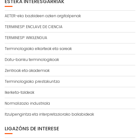
ESTEKA INTERESGARRIAK
AETER-eko bazkideen azken argitalpenak
TERMINESP: ENCLAVE DE CIENCIA
TERMINESP: WIKILENGUA
Terminologiako elkarteak eta sareak
Datu-banku terminologikoak
Zentroak eta akademiak
Terminologiako prestakuntza
Ikerketa-taldeak
Normalizazio industriala
Itzulpengintza eta interpretaziorako baliabideak
LIGAZÓNS DE INTERESE