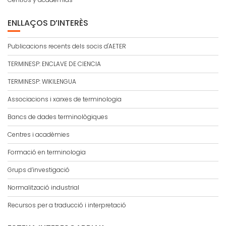
ENLLAÇOS D’INTERÈS
Publicacions recents dels socis d'AETER
TERMINESP: ENCLAVE DE CIENCIA
TERMINESP: WIKILENGUA
Associacions i xarxes de terminologia
Bancs de dades terminològiques
Centres i acadèmies
Formació en terminologia
Grups d’investigació
Normalització industrial
Recursos per a traducció i interpretació