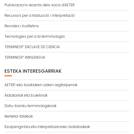
Publicacions recents dels socis d'AETER
Recursos per a traducció i interpretació
Revistes i butlletins
Tecnologies per a la terminologia
TERMINESP: ENCLAVE DE CIENCIA
TERMINESP: WIKILENGUA
ESTEKA INTERESGARRIAK
AETER-eko bazkideen azken argitalpenak
Aldizkariak eta buletinak
Datu-banku terminologikoak
Ikerketa-taldeak
Itzulpengintza eta interpretaziorako baliabideak