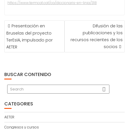
https://www.termcat.cat/ca/diccionaris-en-linia/318
NAVEGACIÓN
Presentación en
Difusión de las
DE
publicaciones y los
Bruselas del proyecto
ENTRADAS
recursos recientes de los
TerEsIA, impulsado por
socios
AETER
BUSCAR CONTENIDO
CATEGORIES
AETER
Congresos y cursos