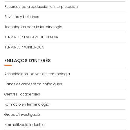
Recursos para traducción e interpretación
Revistas y boletines
Tecnologías para la terminología
TERMINESP: ENCLAVE DE CIENCIA
TERMINESP: WIKILENGUA
ENLLAÇOS D’INTERÈS
Associacions i xarxes de terminologia
Bancs de dades terminològiques
Centres i acadèmies
Formació en terminologia
Grups d’investigació
Normalització industrial