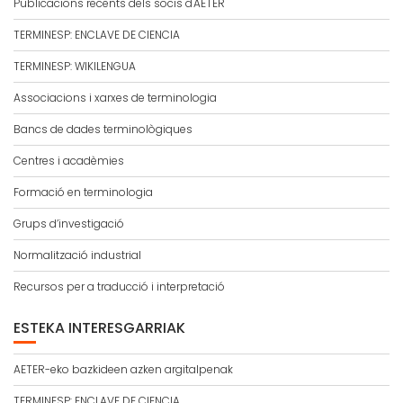
Publicacions recents dels socis d'AETER
TERMINESP: ENCLAVE DE CIENCIA
TERMINESP: WIKILENGUA
Associacions i xarxes de terminologia
Bancs de dades terminològiques
Centres i acadèmies
Formació en terminologia
Grups d’investigació
Normalització industrial
Recursos per a traducció i interpretació
ESTEKA INTERESGARRIAK
AETER-eko bazkideen azken argitalpenak
TERMINESP: ENCLAVE DE CIENCIA