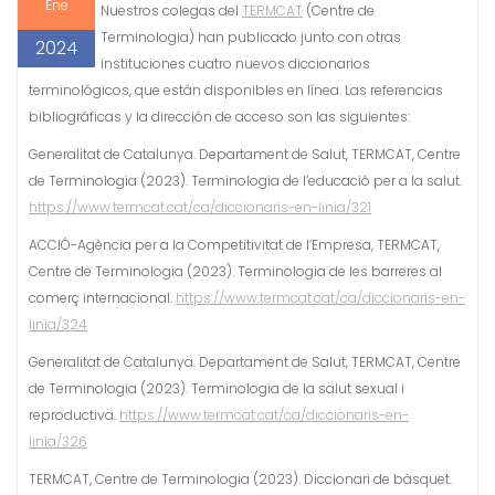
Ene
Nuestros colegas del
TERMCAT
(Centre de
Terminologia) han publicado junto con otras
2024
instituciones cuatro nuevos diccionarios
terminológicos, que están disponibles en línea. Las referencias
bibliográficas y la dirección de acceso son las siguientes:
Generalitat de Catalunya. Departament de Salut, TERMCAT, Centre
de Terminologia (2023). Terminologia de l’educació per a la salut.
https://www.termcat.cat/ca/diccionaris-en-linia/321
ACCIÓ-Agència per a la Competitivitat de l’Empresa, TERMCAT,
Centre de Terminologia (2023). Terminologia de les barreres al
comerç internacional.
https://www.termcat.cat/ca/diccionaris-en-
linia/324
Generalitat de Catalunya. Departament de Salut, TERMCAT, Centre
de Terminologia (2023). Terminologia de la salut sexual i
reproductiva.
https://www.termcat.cat/ca/diccionaris-en-
linia/326
TERMCAT, Centre de Terminologia (2023). Diccionari de bàsquet.