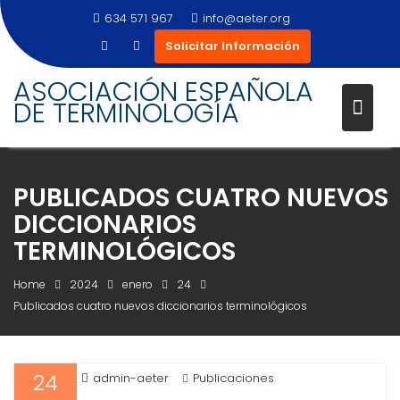
634 571 967
info@aeter.org
Solicitar Información
Skip
ASOCIACIÓN ESPAÑOLA
to
DE TERMINOLOGÍA
content
PUBLICADOS CUATRO NUEVOS
DICCIONARIOS
TERMINOLÓGICOS
Home
2024
enero
24
Publicados cuatro nuevos diccionarios terminológicos
24
admin-aeter
Publicaciones