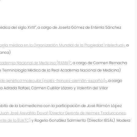
édica del siglo XVIII”, a cargo de Josefa Gómez de Enterría Sánchez
ología médica en la Organización Mundial de la Propiedad Intelectual»
, a
manca)
 Academia Nacional de Medicina (RANM)”
, a cargo de Carmen Remacha
de Terminología Médica de la Real Academia Nacional de Medicina)
üe de genética molecular (inglés-francés-alemán-español)»
, a cargo
a Adrada Rafael, Carmen Cuéllar Lázaro y Valentín del Villar
mbito de la biomedicina con la participación de José Ramón López
Juan José Arevalillo Doval (Director Gerente de Hermes Traducciones,
ente de la EUATC)
y Rogelio González Sarmiento (Director IBSAL). Modera: