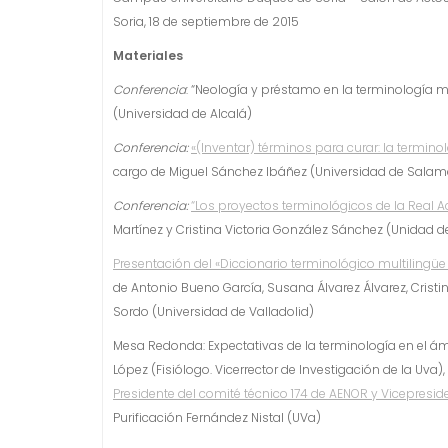
Soria, 18 de septiembre de 2015
Materiales
Conferencia
: “Neología y préstamo en la terminología m
(Universidad de Alcalá)
Conferencia:
«(Inventar) términos para curar: la termin
cargo de Miguel Sánchez Ibáñez (Universidad de Sala
Conferencia:
“Los proyectos terminológicos de la Real
Martínez y Cristina Victoria González Sánchez (Unidad 
Presentación del «Diccionario terminológico multiling
de Antonio Bueno García, Susana Álvarez Álvarez, Cristin
Sordo (Universidad de Valladolid)
Mesa Redonda: Expectativas de la terminología en el á
López (Fisiólogo. Vicerrector de Investigación de la Uva),
Presidente del comité técnico 174 de AENOR y Vicepresid
Purificación Fernández Nistal (UVa)