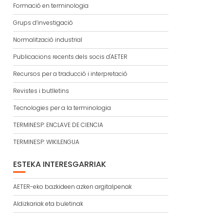
Formació en terminologia
Grups d’investigació
Normalització industrial
Publicacions recents dels socis d'AETER
Recursos per a traducció i interpretació
Revistes i butlletins
Tecnologies per a la terminologia
TERMINESP: ENCLAVE DE CIENCIA
TERMINESP: WIKILENGUA
ESTEKA INTERESGARRIAK
AETER-eko bazkideen azken argitalpenak
Aldizkariak eta buletinak