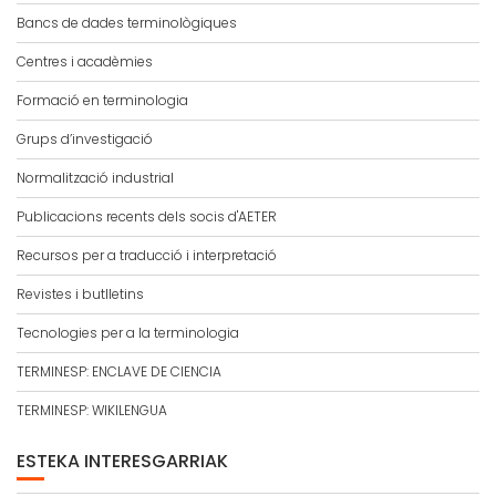
Bancs de dades terminològiques
Centres i acadèmies
Formació en terminologia
Grups d’investigació
Normalització industrial
Publicacions recents dels socis d'AETER
Recursos per a traducció i interpretació
Revistes i butlletins
Tecnologies per a la terminologia
TERMINESP: ENCLAVE DE CIENCIA
TERMINESP: WIKILENGUA
ESTEKA INTERESGARRIAK