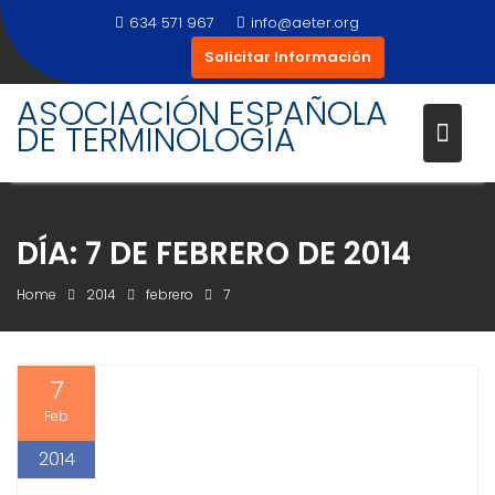
Skip
634 571 967
info@aeter.org
to
Solicitar Información
content
ASOCIACIÓN ESPAÑOLA
DE TERMINOLOGÍA
DÍA:
7 DE FEBRERO DE 2014
Home
2014
febrero
7
7
Feb
2014