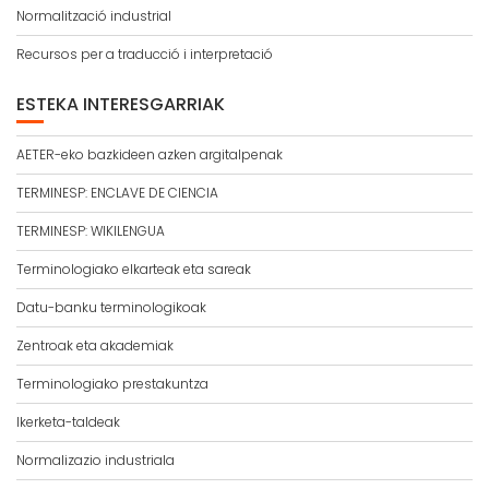
Normalització industrial
Recursos per a traducció i interpretació
ESTEKA INTERESGARRIAK
AETER-eko bazkideen azken argitalpenak
TERMINESP: ENCLAVE DE CIENCIA
TERMINESP: WIKILENGUA
Terminologiako elkarteak eta sareak
Datu-banku terminologikoak
Zentroak eta akademiak
Terminologiako prestakuntza
Ikerketa-taldeak
Normalizazio industriala