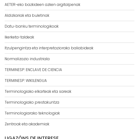
AETER-eko bazkideen azken argitalpenak
Aldizkariak eta buletinak
Datu-banku terminologikoak
Ikerketa-taldeak
Itzulpengintza eta interpretaziorako baliabideak
Normalizazio industriala
TERMINESP: ENCLAVE DE CIENCIA
TERMINESP: WIKILENGUA
Terminologiako elkarteak eta sareak
Terminologiako prestakuntza
Terminologiarako teknologiak
Zentroak eta akademiak
LIGAZÓNS DE INTERESE