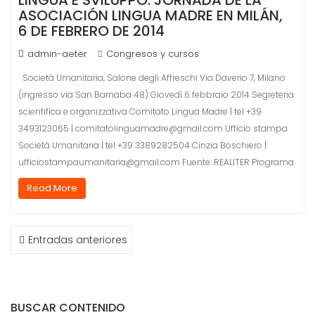
LINGUA È SVILUPPO: JORNADA DE LA
ASOCIACIÓN LINGUA MADRE EN MILÁN,
6 DE FEBRERO DE 2014
admin-aeter
Congresos y cursos
Società Umanitaria, Salone degli Affreschi Via Daverio 7, Milano
(ingresso via San Barnaba 48) Giovedì 6 febbraio 2014 Segreteria
scientifica e organizzativa Comitato Lingua Madre | tel +39
3493123065 | comitatolinguamadre@gmail.com Ufficio stampa
Società Umanitaria | tel +39 3389282504 Cinzia Boschiero |
ufficiostampaumanitaria@gmail.com Fuente: REALITER Programa
Read More
NAVEGACIÓN
Entradas anteriores
DE
ENTRADAS
BUSCAR CONTENIDO