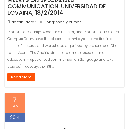
MEERTS ON SPECIALISED
COMMUNICATION. UNIVERSIDAD DE
LOVAINA, 18/2/2014
admin-aeter
Congresos y cursos
Prof. Dr. Flora Carrijn, Academic Director, and Prof. Dr. Frieda Steurs,
Campus Dean, have the pleasure to invite you to the first in a
series of lectures and workshops organized by the renewed Chair
Louis Meerts. The Chair’s aim is to promote research and
education in specialised communication (language and text
studies). Tuesday, the 18th…
Read More
7
Feb
2014