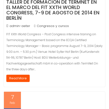
TALLER DE FORMACIÓN DE TERMNET EN
EL MARCO DEL FIT XXTH WORLD
CONGRESS, 7-9 DE AGOSTO DE 2014 EN
BERLÍN
admin-aeter
Congresos y cursos
FIT XXth World Congress – Post Congress intensive training on
Terminology Management based on the ECQA Certified
Terminology Manager – Basic programme August 7–9, 2014 (daily
9:00 a.m. – 5:30 p.m.) Venue: Hotel Sylter Hof Berlin (Kurfürstenstr.
114-116, 10787 Berlin) Host: BDÜ Weiterbildungs- und
Fachverlagsgesellschaft mbH in co-operation with TermNet On
the three days after…
Read More
7
Feb