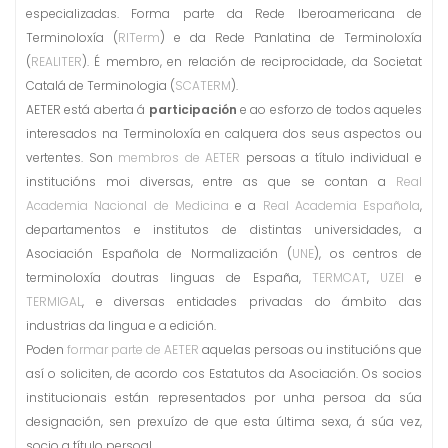
especializadas. Forma parte da Rede Iberoamericana de
Terminoloxía (
RITerm
) e da Rede Panlatina de Terminoloxía
(
REALITER
). É membro, en relación de reciprocidade, da Societat
Catalá de Terminologia (
SCATERM
).
AETER está aberta á
participación
e ao esforzo de todos aqueles
interesados na Terminoloxía en calquera dos seus aspectos ou
vertentes. Son
membros de AETER
persoas a título individual e
institucións moi diversas, entre as que se contan a
Real
Academia Nacional de Medicina
e a
Real Academia Española
,
departamentos e institutos de distintas universidades, a
Asociación Española de Normalización (
UNE
), os centros de
terminoloxía doutras linguas de España,
TERMCAT
,
UZEI
e
TERMIGAL
, e diversas entidades privadas do ámbito das
industrias da lingua e a edición.
Poden
formar parte de AETER
aquelas persoas ou institucións que
así o soliciten, de acordo cos Estatutos da Asociación. Os socios
institucionais están representados por unha persoa da súa
designación, sen prexuízo de que esta última sexa, á súa vez,
socio a título persoal.