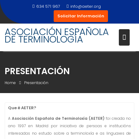
Skip
634 571 967
info@aeter.org
to
Solicitar Información
content
ASOCIACIÓN ESPAÑOLA
DE TERMINOLOGÍA
PRESENTACIÓN
Home
Presentación
Que é AETER?
A
Asociación Española de Terminoloxía (AETER)
foi creada no
ano 1997 en Madrid por iniciativa de persoas e institucións
interesadas no estudo sobre a terminoloxía e as linguaxes de