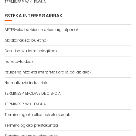
TERMINESP: WIKILENGUA
ESTEKA INTERESGARRIAK
AETER-eko bazkideen azken argitalpenak
Aldizkariak eta buletinak
Datu-banku terminologikoak
Ikerketa-taldeak
Itzulpengintza eta interpretaziorako baliabideak
Normalizazio industriala
TERMINESP: ENCLAVE DE CIENCIA
TERMINESP: WIKILENGUA
Terminologiako elkarteak eta sareak
Terminologiako prestakuntza
Terminologiarako teknologiak