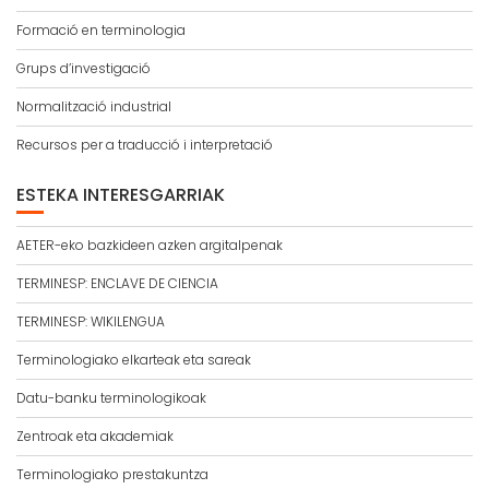
Formació en terminologia
Grups d’investigació
Normalització industrial
Recursos per a traducció i interpretació
ESTEKA INTERESGARRIAK
AETER-eko bazkideen azken argitalpenak
TERMINESP: ENCLAVE DE CIENCIA
TERMINESP: WIKILENGUA
Terminologiako elkarteak eta sareak
Datu-banku terminologikoak
Zentroak eta akademiak
Terminologiako prestakuntza