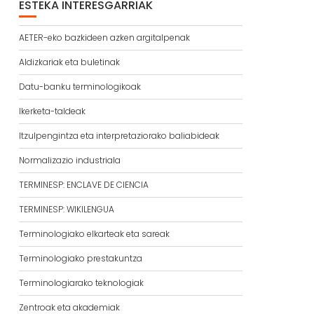
ESTEKA INTERESGARRIAK
AETER-eko bazkideen azken argitalpenak
Aldizkariak eta buletinak
Datu-banku terminologikoak
Ikerketa-taldeak
Itzulpengintza eta interpretaziorako baliabideak
Normalizazio industriala
TERMINESP: ENCLAVE DE CIENCIA
TERMINESP: WIKILENGUA
Terminologiako elkarteak eta sareak
Terminologiako prestakuntza
Terminologiarako teknologiak
Zentroak eta akademiak