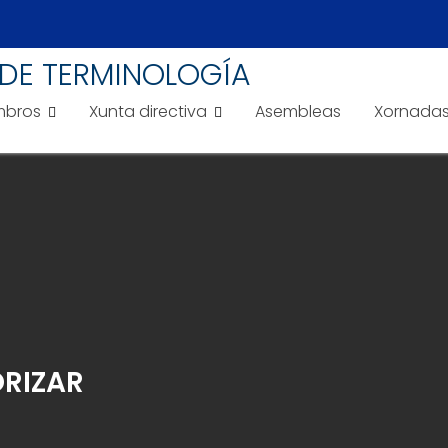
DE TERMINOLOGÍA
bros
Xunta directiva
Asembleas
Xornada
RIZAR