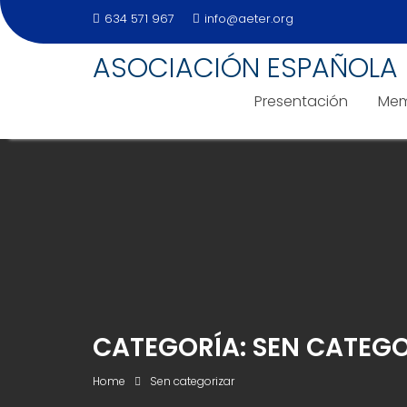
634 571 967
info@aeter.org
ASOCIACIÓN ESPAÑOLA 
Presentación
Mem
Skip
to
content
CATEGORÍA:
SEN CATEGO
Home
Sen categorizar