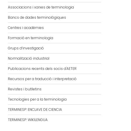
Associacions i xarxes de terminologia
Bancs de dades terminològiques
Centres i acadèmies
Formació en terminologia
Grups d’investigació
Normalització industrial
Publicacions recents dels socis d'AETER
Recursos per a traducció i interpretació
Revistes i butlletins
Tecnologies per a la terminologia
TERMINESP: ENCLAVE DE CIENCIA
TERMINESP: WIKILENGUA