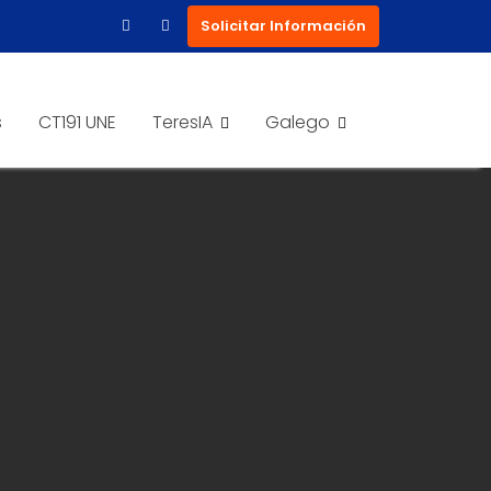
Solicitar Información
s
CT191 UNE
TeresIA
Galego