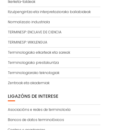
Ikerketa-taldeak
Itzulpengintza eta interpretaziorako baliabideak
Normalizazio industriala
TERMINESP: ENCLAVE DE CIENCIA
TERMINESP: WIKILENGUA
Terminologiako elkarteak eta sareak
Terminologiako prestakuntza
Terminologiarako teknologiak
Zentroak eta akademiak
LIGAZÓNS DE INTERESE
Asociacións e redes de terminoloxía
Bancos de datos terminolóxicos
Centros e academias