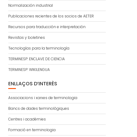
Normalización industrial
Publicaciones recientes de los socios de AETER
Recursos para traducción e interpretación
Revistas y boletines
Tecnologías para la terminología
TERMINESP: ENCLAVE DE CIENCIA
TERMINESP: WIKILENGUA
ENLLAÇOS D’INTERÈS
Associacions i xarxes de terminologia
Bancs de dades terminològiques
Centres i acadèmies
Formació en terminologia