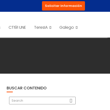
Solicitar Información
s
CT191 UNE
TeresIA
Galego
BUSCAR CONTENIDO