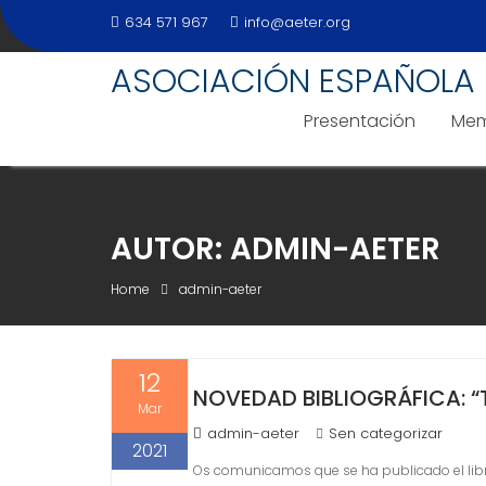
Skip
634 571 967
info@aeter.org
to
content
ASOCIACIÓN ESPAÑOLA 
Presentación
Mem
AUTOR:
ADMIN-AETER
Home
admin-aeter
12
NOVEDAD BIBLIOGRÁFICA: 
Mar
admin-aeter
Sen categorizar
2021
Os comunicamos que se ha publicado el libr