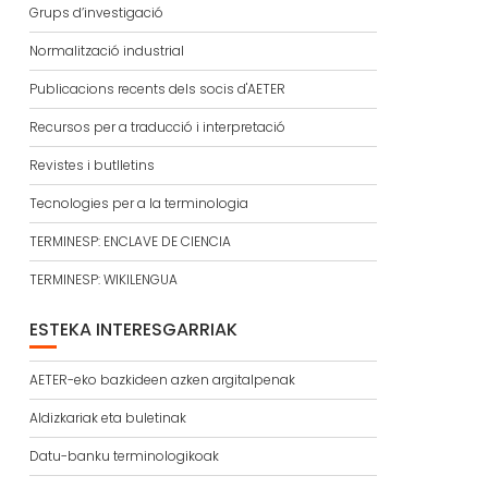
Grups d’investigació
Normalització industrial
Publicacions recents dels socis d'AETER
Recursos per a traducció i interpretació
Revistes i butlletins
Tecnologies per a la terminologia
TERMINESP: ENCLAVE DE CIENCIA
TERMINESP: WIKILENGUA
ESTEKA INTERESGARRIAK
AETER-eko bazkideen azken argitalpenak
Aldizkariak eta buletinak
Datu-banku terminologikoak