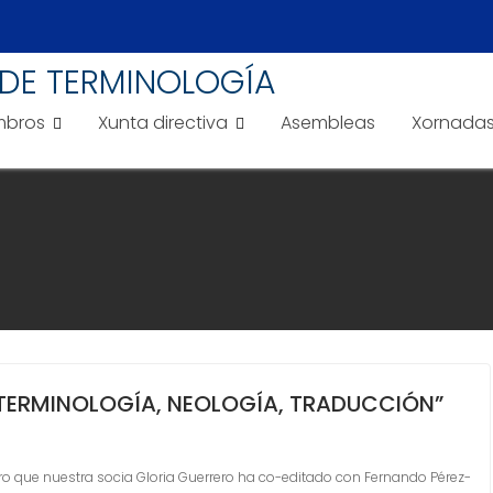
DE TERMINOLOGÍA
bros
Xunta directiva
Asembleas
Xornada
“TERMINOLOGÍA, NEOLOGÍA, TRADUCCIÓN”
o que nuestra socia Gloria Guerrero ha co-editado con Fernando Pérez-