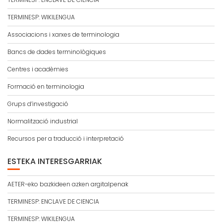
TERMINESP: WIKILENGUA
Associacions i xarxes de terminologia
Bancs de dades terminològiques
Centres i acadèmies
Formació en terminologia
Grups d’investigació
Normalització industrial
Recursos per a traducció i interpretació
ESTEKA INTERESGARRIAK
AETER-eko bazkideen azken argitalpenak
TERMINESP: ENCLAVE DE CIENCIA
TERMINESP: WIKILENGUA