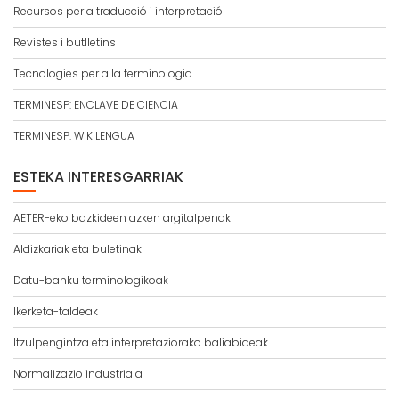
Recursos per a traducció i interpretació
Revistes i butlletins
Tecnologies per a la terminologia
TERMINESP: ENCLAVE DE CIENCIA
TERMINESP: WIKILENGUA
ESTEKA INTERESGARRIAK
AETER-eko bazkideen azken argitalpenak
Aldizkariak eta buletinak
Datu-banku terminologikoak
Ikerketa-taldeak
Itzulpengintza eta interpretaziorako baliabideak
Normalizazio industriala