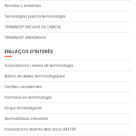
Revistas y boletines
Tecnologías para la terminología
TERMINESP: ENCLAVE DE CIENCIA
TERMINESP: WIKILENGUA
ENLLAÇOS D’INTERÈS
Associacions i xarxes de terminologia
Bancs de dades terminològiques
Centres i acadèmies
Formació en terminologia
Grups d’investigació
Normalització industrial
Publicacions recents dels socis d'AETER