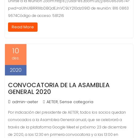
Unirse a la reunión Zoom:https://usal-es.zoom.us/j/81608639674?
pwd=aUlhUlBRR1lIbDBQdEJnVC9LY210dz09ID de reunión: 816 0863
9674Código de acceso: 581216
Read More
10
des.
2020
CONVOCATORIA DE LA ASAMBLEA
GENERAL 2020
admin-aeter
AETER
Sense categoria
,
Por indicación del presidente de AETER, todos los socios quedan
convocados a la Asamblea General anual, que se celebrará a
través de la plataforma Google Meet el próximo 23 de diciembre
de 2020, a las 12:30 en primera convocatoria y a las 13:00 en