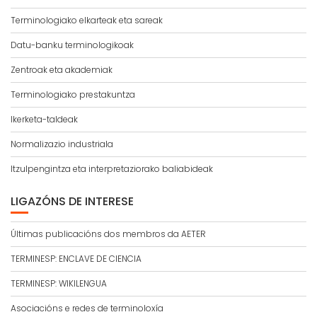
Terminologiako elkarteak eta sareak
Datu-banku terminologikoak
Zentroak eta akademiak
Terminologiako prestakuntza
Ikerketa-taldeak
Normalizazio industriala
Itzulpengintza eta interpretaziorako baliabideak
LIGAZÓNS DE INTERESE
Últimas publicacións dos membros da AETER
TERMINESP: ENCLAVE DE CIENCIA
TERMINESP: WIKILENGUA
Asociacións e redes de terminoloxía