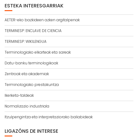
ESTEKA INTERESGARRIAK
AETER-eko bazkideen azken argitalpenak
TERMINESP: ENCLAVE DE CIENCIA
TERMINESP: WIKILENGUA
Terminologiako elkarteak eta sareak
Datu-banku terminologikoak
Zentroak eta akademiak
Terminologiako prestakuntza
Ikerketa-taldeak
Normalizazio industriala
Itzulpengintza eta interpretaziorako baliabideak
LIGAZÓNS DE INTERESE