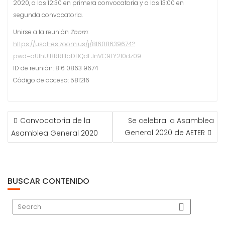
2020, a las 12:30 en primera convocatoria y a las 13:00 en
segunda convocatoria.
Unirse a la reunión
Zoom
:
https://usal-es.zoom.us/j/81608639674?
pwd=aUlhUlBRR1lIbDBQdEJnVC9LY210dz09
ID de reunión: 816 0863 9674
Código de acceso: 581216
NAVEGACIÓ
Convocatoria de la
Se celebra la Asamblea
D'ENTRADES
General 2020 de AETER
Asamblea General 2020
BUSCAR CONTENIDO