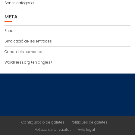
Sense categoria
META
Entra
Sindicació de les entrades
Canal dels comentaris
WordPress.org (en anglès)
Configuració de galetes
Polítiques de galetes
Política de privacitat
Avís legal