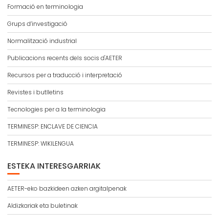
Formació en terminologia
Grups d’investigació
Normalització industrial
Publicacions recents dels socis d'AETER
Recursos per a traducció i interpretació
Revistes i butlletins
Tecnologies per a la terminologia
TERMINESP: ENCLAVE DE CIENCIA
TERMINESP: WIKILENGUA
ESTEKA INTERESGARRIAK
AETER-eko bazkideen azken argitalpenak
Aldizkariak eta buletinak