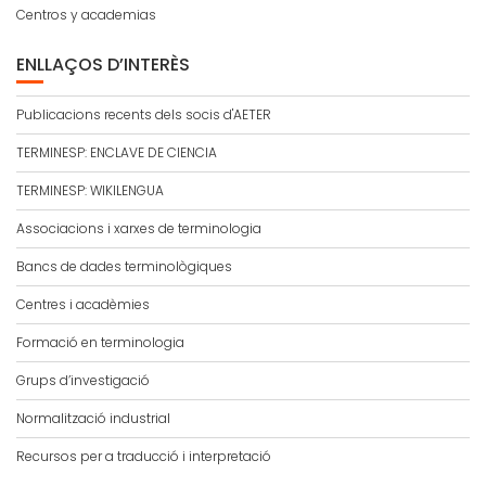
Centros y academias
ENLLAÇOS D’INTERÈS
Publicacions recents dels socis d'AETER
TERMINESP: ENCLAVE DE CIENCIA
TERMINESP: WIKILENGUA
Associacions i xarxes de terminologia
Bancs de dades terminològiques
Centres i acadèmies
Formació en terminologia
Grups d’investigació
Normalització industrial
Recursos per a traducció i interpretació