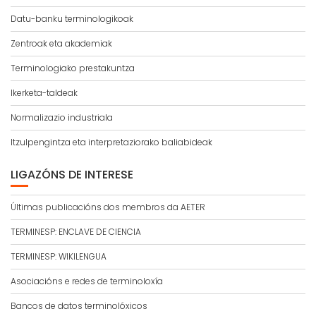
Datu-banku terminologikoak
Zentroak eta akademiak
Terminologiako prestakuntza
Ikerketa-taldeak
Normalizazio industriala
Itzulpengintza eta interpretaziorako baliabideak
LIGAZÓNS DE INTERESE
Últimas publicacións dos membros da AETER
TERMINESP: ENCLAVE DE CIENCIA
TERMINESP: WIKILENGUA
Asociacións e redes de terminoloxía
Bancos de datos terminolóxicos