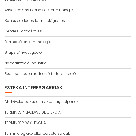
Associacions i xarxes de terminologia
Bancs de dades terminològiques
Centres i acadèmies
Formació en terminologia
Grups d’investigació
Normalització industrial
Recursos per a traducció i interpretació
ESTEKA INTERESGARRIAK
AETER-eko bazkideen azken argitalpenak
TERMINESP: ENCLAVE DE CIENCIA
TERMINESP: WIKILENGUA
Terminologiako elkarteak eta sareak