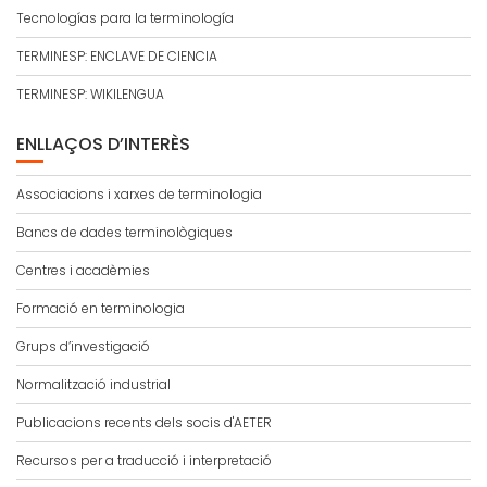
Tecnologías para la terminología
TERMINESP: ENCLAVE DE CIENCIA
TERMINESP: WIKILENGUA
ENLLAÇOS D’INTERÈS
Associacions i xarxes de terminologia
Bancs de dades terminològiques
Centres i acadèmies
Formació en terminologia
Grups d’investigació
Normalització industrial
Publicacions recents dels socis d'AETER
Recursos per a traducció i interpretació