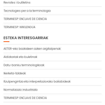
Revistes i butlletins
Tecnologies per a la terminologia
TERMINESP: ENCLAVE DE CIENCIA
TERMINESP: WIKILENGUA
ESTEKA INTERESGARRIAK
AETER-eko bazkideen azken argitalpenak
Aldizkariak eta buletinak
Datu-banku terminologikoak
Ikerketa-taldeak
Itzulpengintza eta interpretaziorako baliabideak
Normalizazio industriala
TERMINESP: ENCLAVE DE CIENCIA