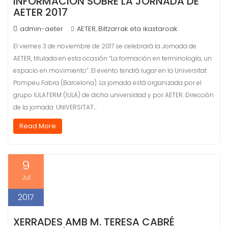
INFORMACIÓN SOBRE LA JORNADA DE
AETER 2017
admin-aeter
AETER
Biltzarrak eta ikastaroak
,
El viernes 3 de noviembre de 2017 se celebrará la Jornada de
AETER, titulada en esta ocasión “La formación en terminología, un
espacio en movimiento”. El evento tendrá lugar en la Universitat
Pompeu Fabra (Barcelona). La jornada está organizada por el
grupo IULATERM (IULA) de dicha universidad y por AETER. Dirección
de la jornada: UNIVERSITAT…
Read More
9
Jul
2017
XERRADES AMB M. TERESA CABRÉ