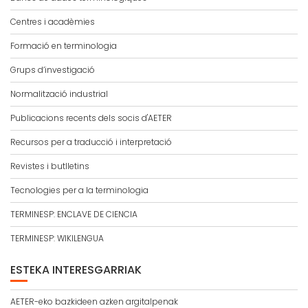
Centres i acadèmies
Formació en terminologia
Grups d’investigació
Normalització industrial
Publicacions recents dels socis d'AETER
Recursos per a traducció i interpretació
Revistes i butlletins
Tecnologies per a la terminologia
TERMINESP: ENCLAVE DE CIENCIA
TERMINESP: WIKILENGUA
ESTEKA INTERESGARRIAK
AETER-eko bazkideen azken argitalpenak