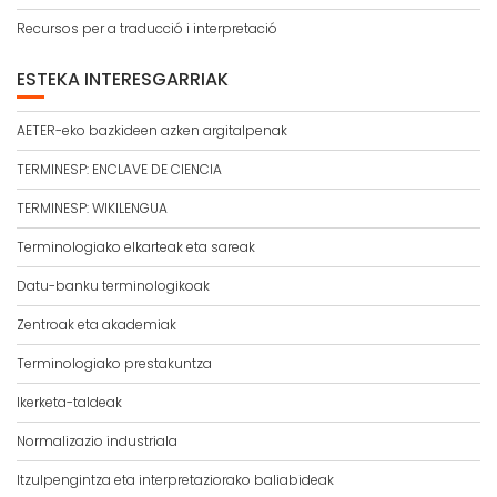
Recursos per a traducció i interpretació
ESTEKA INTERESGARRIAK
AETER-eko bazkideen azken argitalpenak
TERMINESP: ENCLAVE DE CIENCIA
TERMINESP: WIKILENGUA
Terminologiako elkarteak eta sareak
Datu-banku terminologikoak
Zentroak eta akademiak
Terminologiako prestakuntza
Ikerketa-taldeak
Normalizazio industriala
Itzulpengintza eta interpretaziorako baliabideak