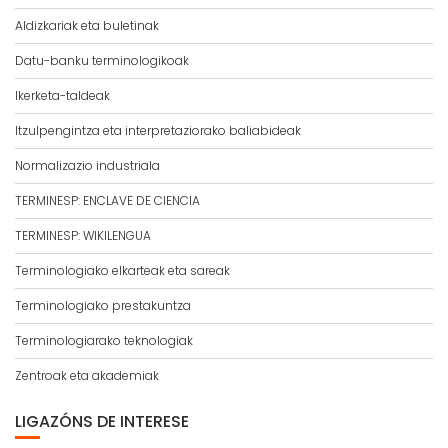
Aldizkariak eta buletinak
Datu-banku terminologikoak
Ikerketa-taldeak
Itzulpengintza eta interpretaziorako baliabideak
Normalizazio industriala
TERMINESP: ENCLAVE DE CIENCIA
TERMINESP: WIKILENGUA
Terminologiako elkarteak eta sareak
Terminologiako prestakuntza
Terminologiarako teknologiak
Zentroak eta akademiak
LIGAZÓNS DE INTERESE