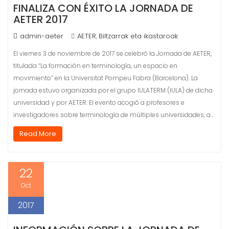
FINALIZA CON ÉXITO LA JORNADA DE
AETER 2017
admin-aeter
AETER
Biltzarrak eta ikastaroak
,
El viernes 3 de noviembre de 2017 se celebró la Jornada de AETER,
titulada “La formación en terminología, un espacio en
movimiento” en la Universitat Pompeu Fabra (Barcelona). La
jornada estuvo organizada por el grupo IULATERM (IULA) de dicha
universidad y por AETER. El evento acogió a profesores e
investigadores sobre terminología de múltiples universidades, a…
Read More
22
Oct
2017