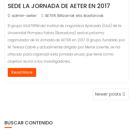
SEDE LA JORNADA DE AETER EN 2017
admin-aeter
AETER
Biltzarrak eta ikastaroak
,
El grupo IULATERM del Institut de Lingüística Aplicada (IULA) de la
Universitat Pompeu Fabra (Barcelona) será el próximo
organizador de la Jornada de AETER en 2017. El grupo, fundado por
M. Teresa Cabré y actualmente dirigido por Mercè Lorente, se ha
ofrecido para organizar esta jornada anual, que tiene como
objetivo reunir a los investigadores…
Read More
POSTS
Newer posts
NAVIGATION
BUSCAR CONTENIDO