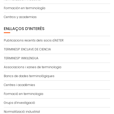
Formación en terminología
Centros y academias
ENLLAÇOS D’INTERÈS
Publicacions recents dels socis d'AETER
TERMINESP: ENCLAVE DE CIENCIA
TERMINESP: WIKILENGUA
Associacions i xarxes de terminologia
Bancs de dades terminològiques
Centres i acadèmies
Formació en terminologia
Grups d’investigació
Normalització industrial