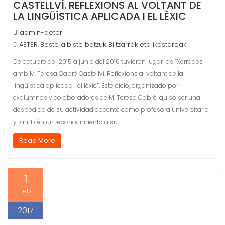
CASTELLVÍ. REFLEXIONS AL VOLTANT DE
LA LINGÜÍSTICA APLICADA I EL LÈXIC
admin-aeter
AETER
Beste albiste batzuk
Biltzarrak eta ikastaroak
,
,
De octubre del 2015 a junio del 2016 tuvieron lugar las “Xerrades
amb M. Teresa Cabré Castellví. Reflexions al voltant de la
lingüística aplicada i el lèxic”. Este ciclo, organizado por
exalumnos y colaboradores de M. Teresa Cabré, quiso ser una
despedida de su actividad docente como profesora universitaria
y también un reconocimiento a su…
Read More
1
Feb
2017