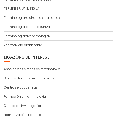
TERMINESP: WIKILENGUA
Terminologiako elkarteak eta sareak
Terminologiako prestakuntza
Terminologiarako teknologiak
Zentroak eta akademiak
LIGAZÓNS DE INTERESE
Asociacións e redes de terminoloxía
Bancos de datos terminolóxicos
Centros e academias
Formación en terminoloxía
Grupos de investigación
Normalización industrial