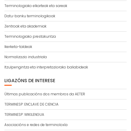
Terminologiako elkarteak eta sareak
Datu-banku terminologikoak
Zentroak eta akademiak
Terminologiako prestakuntza
Ikerketa-taldeak
Normalizazio industriala
Itzulpengintza eta interpretaziorako baliabideak
LIGAZÓNS DE INTERESE
Últimas publicacións dos membros da AETER
TERMINESP: ENCLAVE DE CIENCIA
TERMINESP: WIKILENGUA
Asociacións e redes de terminoloxía