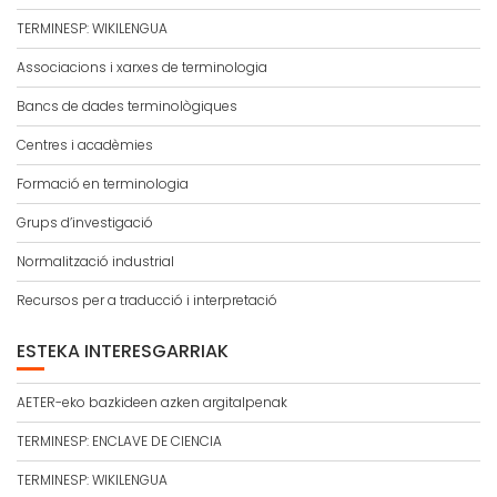
TERMINESP: WIKILENGUA
Associacions i xarxes de terminologia
Bancs de dades terminològiques
Centres i acadèmies
Formació en terminologia
Grups d’investigació
Normalització industrial
Recursos per a traducció i interpretació
ESTEKA INTERESGARRIAK
AETER-eko bazkideen azken argitalpenak
TERMINESP: ENCLAVE DE CIENCIA
TERMINESP: WIKILENGUA