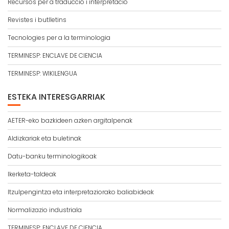
Recursos per a traducció i interpretació
Revistes i butlletins
Tecnologies per a la terminologia
TERMINESP: ENCLAVE DE CIENCIA
TERMINESP: WIKILENGUA
ESTEKA INTERESGARRIAK
AETER-eko bazkideen azken argitalpenak
Aldizkariak eta buletinak
Datu-banku terminologikoak
Ikerketa-taldeak
Itzulpengintza eta interpretaziorako baliabideak
Normalizazio industriala
TERMINESP: ENCLAVE DE CIENCIA