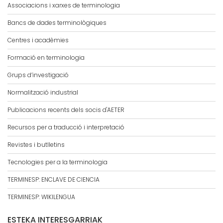
Associacions i xarxes de terminologia
Bancs de dades terminològiques
Centres i acadèmies
Formació en terminologia
Grups d’investigació
Normalització industrial
Publicacions recents dels socis d'AETER
Recursos per a traducció i interpretació
Revistes i butlletins
Tecnologies per a la terminologia
TERMINESP: ENCLAVE DE CIENCIA
TERMINESP: WIKILENGUA
ESTEKA INTERESGARRIAK