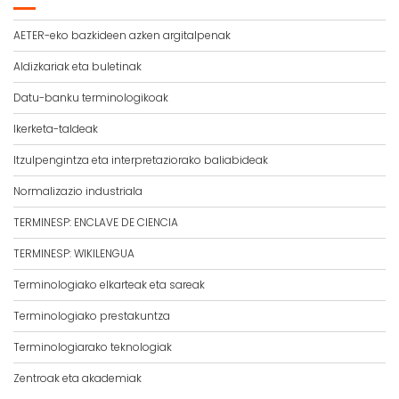
AETER-eko bazkideen azken argitalpenak
Aldizkariak eta buletinak
Datu-banku terminologikoak
Ikerketa-taldeak
Itzulpengintza eta interpretaziorako baliabideak
Normalizazio industriala
TERMINESP: ENCLAVE DE CIENCIA
TERMINESP: WIKILENGUA
Terminologiako elkarteak eta sareak
Terminologiako prestakuntza
Terminologiarako teknologiak
Zentroak eta akademiak