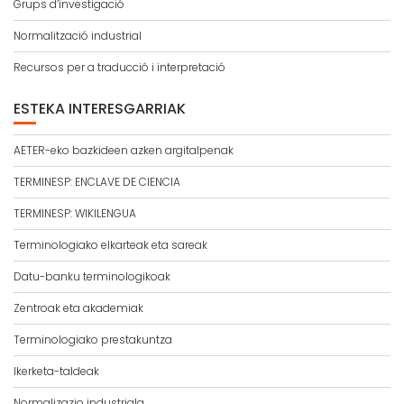
Grups d’investigació
Normalització industrial
Recursos per a traducció i interpretació
ESTEKA INTERESGARRIAK
AETER-eko bazkideen azken argitalpenak
TERMINESP: ENCLAVE DE CIENCIA
TERMINESP: WIKILENGUA
Terminologiako elkarteak eta sareak
Datu-banku terminologikoak
Zentroak eta akademiak
Terminologiako prestakuntza
Ikerketa-taldeak
Normalizazio industriala