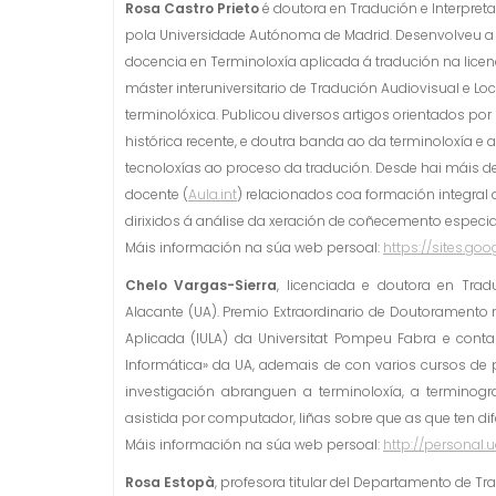
Rosa Castro Prieto
é doutora en Tradución e Interpret
pola Universidade Autónoma de Madrid. Desenvolveu a
docencia en Terminoloxía aplicada á tradución na lice
máster interuniversitario de Tradución Audiovisual e L
terminolóxica. Publicou diversos artigos orientados p
histórica recente, e doutra banda ao da terminoloxía e 
tecnoloxías ao proceso da tradución. Desde hai máis d
docente (
Aula.int
) relacionados coa formación integral
dirixidos á análise da xeración de coñecemento especia
Máis información na súa web persoal:
https://sites.go
Chelo Vargas-Sierra
, licenciada e doutora en Tradu
Alacante (UA). Premio Extraordinario de Doutoramento no
Aplicada (IULA) da Universitat Pompeu Fabra e conta
Informática» da UA, ademais de con varios cursos de p
investigación abranguen a terminoloxía, a terminograf
asistida por computador, liñas sobre que as que ten dif
Máis información na súa web persoal:
http://personal.
Rosa Estopà
, profesora titular del Departamento de Tr