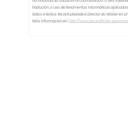
na industria da tradución e a localización. O seu inter
tradución, o uso de ferramentas informáticas aplicadas 
datos e textos. Na actualidade é director do Máster en Li
Máis información en:
http://www.upv.es/ficha-persona