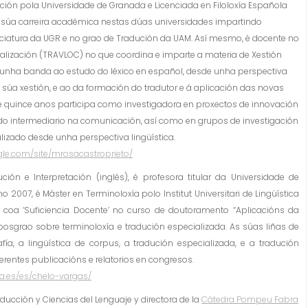
ación pola Universidade de Granada e Licenciada en Filoloxía Española
 súa carreira académica nestas dúas universidades impartindo
nciatura da UGR e no grao de Tradución da UAM. Así mesmo, é docente no
ocalización (TRAVLOC) no que coordina e imparte a materia de Xestión
or unha banda ao estudo do léxico en español, desde unha perspectiva
a súa xestión, e ao da formación do tradutor e á aplicación das novas
e quince anos participa como investigadora en proxectos de innovación
 do intermediario na comunicación, así como en grupos de investigación
lizado desde unha perspectiva lingüística.
ogle.com/site/mrosacastroprieto/
ción e Interpretación (inglés), é profesora titular da Universidade de
 2007, é Máster en Terminoloxía polo Institut Universitari de Lingüística
 coa ‘Suficiencia Docente’ no curso de doutoramento “Aplicacións da
osgrao sobre terminoloxía e tradución especializada. As súas liñas de
ía, a lingüística de corpus, a tradución especializada, e a tradución
erentes publicacións e relatorios en congresos.
ua.es/es/chelo-vargas/
aducción y Ciencias del Lenguaje y directora de la
Cátedra Pompeu Fabra