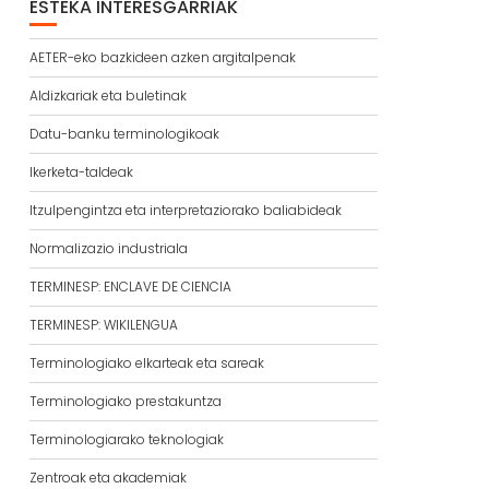
ESTEKA INTERESGARRIAK
AETER-eko bazkideen azken argitalpenak
Aldizkariak eta buletinak
Datu-banku terminologikoak
Ikerketa-taldeak
Itzulpengintza eta interpretaziorako baliabideak
Normalizazio industriala
TERMINESP: ENCLAVE DE CIENCIA
TERMINESP: WIKILENGUA
Terminologiako elkarteak eta sareak
Terminologiako prestakuntza
Terminologiarako teknologiak
Zentroak eta akademiak