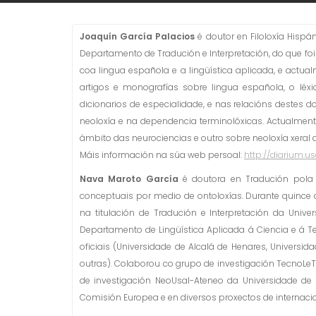
Joaquín García Palacios
é doutor en Filoloxía Hisp
Departamento de Tradución e Interpretación, do que foi
coa lingua española e a lingüística aplicada, e actua
artigos e monografías sobre lingua española, o léxi
dicionarios de especialidade, e nas relacións destes 
neoloxía e na dependencia terminolóxicas. Actualmente
ámbito das neurociencias e outro sobre neoloxía xeral 
Máis información na súa web persoal:
http://diarium.u
Nava Maroto García
é doutora en Tradución pola U
conceptuais por medio de ontoloxías. Durante quince
na titulación de Tradución e Interpretación da Uni
Departamento de Lingüística Aplicada á Ciencia e á Te
oficiais (Universidade de Alcalá de Henares, Universid
outras). Colaborou co grupo de investigación TecnoLe
de investigación NeoUsal-Ateneo da Universidade de
Comisión Europea e en diversos proxectos de internacio