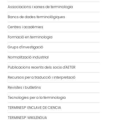
Associacions i xarxes de terminologia
Bancs de dades terminològiques
Centres i acadèmies
Formació en terminologia
Grups d’investigació
Normalització industrial
Publicacions recents dels socis d'AETER
Recursos per a traducció i interpretació
Revistes i butlletins
Tecnologies per a la terminologia
TERMINESP: ENCLAVE DE CIENCIA
TERMINESP: WIKILENGUA