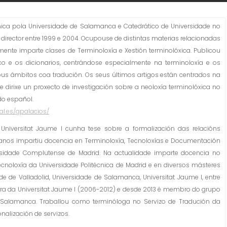
ánica pola Universidade de Salamanca e Catedrático de Universidade no
 director entre 1999 e 2004. Ocupouse de distintas materias relacionadas
lmente imparte clases de Terminoloxía e Xestión terminolóxica. Publicou
co e os dicionarios, centrándose especialmente na terminoloxía e os
dous ámbitos coa tradución. Os seus últimos artigos están centrados na
 dirixe un proxecto de investigación sobre a neoloxía terminolóxica no
do español.
sal.es/gpalacios/
niversitat Jaume I cunha tese sobre a formalización das relacións
 anos impartiu docencia en Terminoloxía, Tecnoloxías e Documentación
versidade Complutense de Madrid. Na actualidade imparte docencia no
cnoloxía da Universidade Politécnica de Madrid e en diversos másteres
ade de Valladolid, Universidade de Salamanca, Universitat Jaume I, entre
Tra da Universitat Jaume I (2006-2012) e desde 2013 é membro do grupo
 Salamanca. Traballou como terminóloga no Servizo de Tradución da
nalización de servizos.