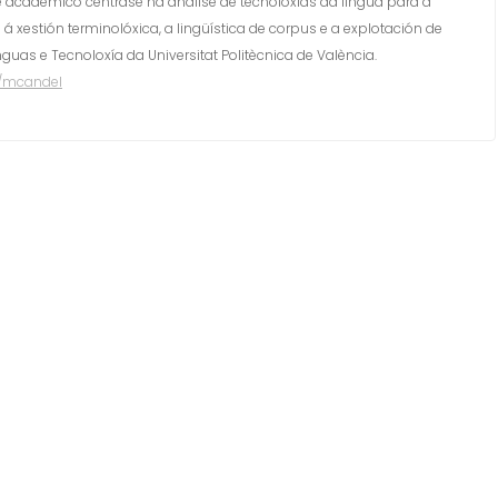
ese académico céntrase na análise de tecnoloxías da lingua para a
á xestión terminolóxica, a lingüística de corpus e a explotación de
nguas e Tecnoloxía da Universitat Politècnica de València.
l/mcandel