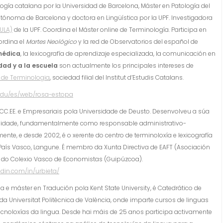
logía catalana por la Universidad de Barcelona, Máster en Patología del
utónoma de Barcelona y doctora en Lingüística por la UPF. Investigadora
IULA)
de la UPF. Coordina el Máster online de Terminología. Participa en
ordina el
Martes Neológico
y la red de Observatorios del español de
médica
, la lexicografía de aprendizaje especializada, la comunicación en
dad y a la escuela
son actualmente los principales intereses de
 de Terminologia
, sociedad filial del Institut d’Estudis Catalans.
.edu/es/web/rosa-estopa
CC.EE. e Empresariais pola Universidade de Deusto. Desenvolveu a súa
abilidade, fundamentalmente como responsable administrativo-
nte, e desde 2002, é o xerente do centro de terminoloxía e lexicografía
do País Vasco, Langune. É membro da Xunta Directiva de EAFT (Asociación
a do Colexio Vasco de Economistas (Guipúzcoa).
edin.com/in/urbieta/
esa e máster en Tradución pola Kent State University, é Catedrático de
a Universitat Politècnica de València, onde imparte cursos de linguas
tecnoloxías da lingua. Desde hai máis de 25 anos participa activamente