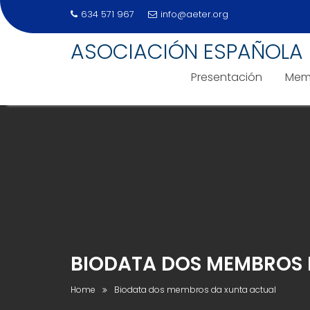
634 571 967
info@aeter.org
ASOCIACIÓN ESPAÑOLA 
Presentación
Mem
Skip
to
content
BIODATA DOS MEMBROS 
Home
Biodata dos membros da xunta actual