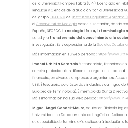
de la Universitat Pompeu Fabra (UPF). Licenciada en Filo
lenguaje y Ciencias de la audición por la Universidad A
del grupo
IULATERM
del
Institut de Lingüística Aplicada (
el
Observatori de Neologia
desde su creación, donde co
España, NEOROC. La
neología léxica
,
la
terminología 
salud y la
transferencia del conocimiento a la socie
investigación. Es vicepresidenta de la
Societat Catalana
Más información en su web personal:
https://www.upf
Imanol Urbieta Sorarrain
é economista, licenciado en 
carreira profesional en diferentes cargos de respons
financeiro, en diversas empresas e organismos. Actualme
UZEI. É tesoureiro do clúster das industrias da lingua 
Europea de Terminoloxía). É membro da Xunta Directiv
Máis información na súa web persoal:
https://www.link
Miguel Ángel Candel-Moura
, doutor en Filoloxía Ingl
Universidade no Departamento de Lingüística Aplicada d
de especialidade, terminoloxía aplicada á tradución e 