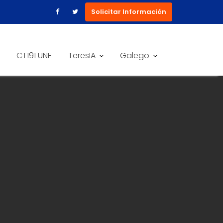
Solicitar Información
CT191 UNE
TeresIA
Galego