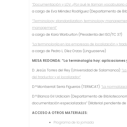
“Documentación y LOV. ¿Por qué le llaman vocabulario 
a cargo de Eva Méndez Rodríguez (Departamento de Bibl
“Terminology standardization, terminology management
management”
a cargo de Kara Warburton (Presidenta del ISO/TC 37)
“La terminología en las empresas de localización y trad
a cargo de Pedro L. Díez Orzas (Linguaserve)
MESA REDONDA: “La terminología hoy: aplicaciones 
D. Jesús Torres del Rey (Universidad de Salamanca):
“La
del traductor y el localizador”
D.ª Montserrat Serra Figueras (TERMCAT):
“La normalizaci
D.ª Blanca Gil Urdiciain (Departamento de Bibliotecono
documentación especializados” (Material pendiente de
ACCESO A OTROS MATERIALES:
Programa de la jornada