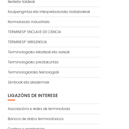
Ikerketa-taldeak
Itzulpengintza eta interpretaziorako baliabideak
Normalizazio industriala
TERMINESP: ENCLAVE DE CIENCIA
TERMINESP: WIKILENGUA
Terminologiako elkarteak eta sareak
Terminologiako prestakuntza
Terminologiarako teknologiak
Zentroak eta akademiak
LIGAZÓNS DE INTERESE
Asociacións e redes de terminoloxía
Bancos de datos terminolóxicos
Centros e academias