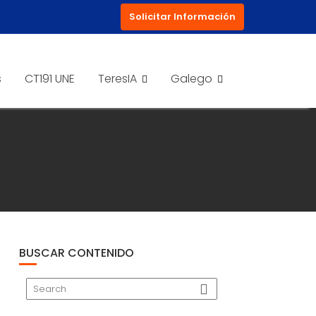
Solicitar Información
s
CT191 UNE
TeresIA
Galego
BUSCAR CONTENIDO