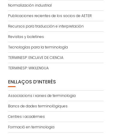
Normalización industrial
Publicaciones recientes de los socios de AETER
Recursos para traducción e interpretación
Revistas y boletines
Tecnologías para la terminología
TERMINESP: ENCLAVE DE CIENCIA
TERMINESP: WIKILENGUA
ENLLAÇOS D’INTERÈS
Associacions i xarxes de terminologia
Bancs de dades terminològiques
Centres i acadèmies
Formació en terminologia