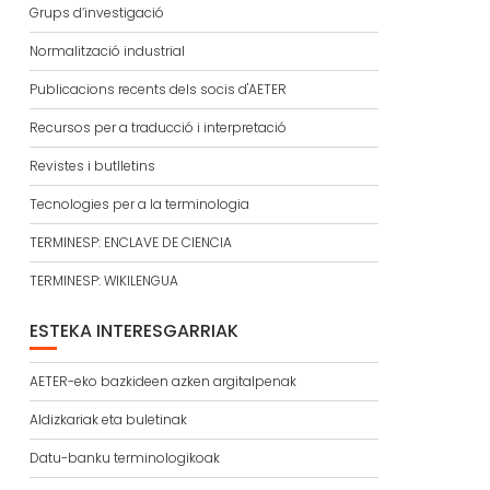
Grups d’investigació
Normalització industrial
Publicacions recents dels socis d'AETER
Recursos per a traducció i interpretació
Revistes i butlletins
Tecnologies per a la terminologia
TERMINESP: ENCLAVE DE CIENCIA
TERMINESP: WIKILENGUA
ESTEKA INTERESGARRIAK
AETER-eko bazkideen azken argitalpenak
Aldizkariak eta buletinak
Datu-banku terminologikoak