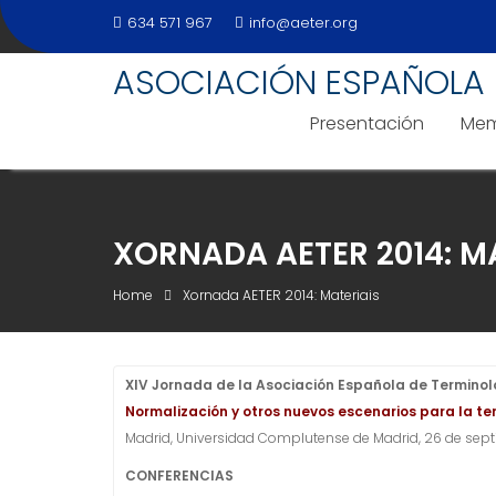
Skip
634 571 967
info@aeter.org
to
content
ASOCIACIÓN ESPAÑOLA 
Presentación
Mem
XORNADA AETER 2014: M
Home
Xornada AETER 2014: Materiais
XIV Jornada de la Asociación Española de Terminol
Normalización y otros nuevos escenarios para la te
Madrid, Universidad Complutense de Madrid, 26 de sep
CONFERENCIAS