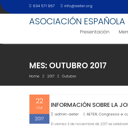
Skip
634 571 967
info@aeter.org
to
content
ASOCIACIÓN ESPAÑOLA 
Presentación
Mem
MES:
OUTUBRO 2017
Home
2017
Outubro
22
INFORMACIÓN SOBRE LA JO
Out
admin-aeter
AETER
Congresos e c
,
2017
El viernes 3 de noviembre de 2017 se celebrar