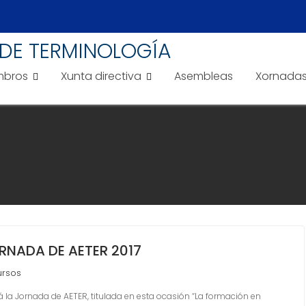
DE TERMINOLOGÍA
bros
Xunta directiva
Asembleas
Xornada
RNADA DE AETER 2017
ursos
á la Jornada de AETER, titulada en esta ocasión “La formación en