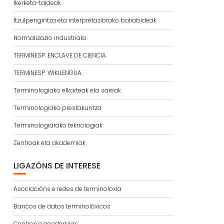
Ikerketa-taldeak
Itzulpengintza eta interpretaziorako baliabideak
Normalizazio industriala
TERMINESP: ENCLAVE DE CIENCIA
TERMINESP: WIKILENGUA
Terminologiako elkarteak eta sareak
Terminologiako prestakuntza
Terminologiarako teknologiak
Zentroak eta akademiak
LIGAZÓNS DE INTERESE
Asociacións e redes de terminoloxía
Bancos de datos terminolóxicos
Centros e academias