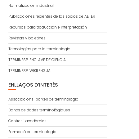
Normalización industrial
Publicaciones recientes de los socios de AETER
Recursos para traducción e interpretación
Revistas y boletines
Tecnologías para la terminología
TERMINESP: ENCLAVE DE CIENCIA
TERMINESP: WIKILENGUA
ENLLAÇOS D’INTERÈS
Associacions i xarxes de terminologia
Bancs de dades terminològiques
Centres i acadèmies
Formació en terminologia