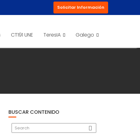
Solicitar Información
s
CT191 UNE
TeresIA
Galego
BUSCAR CONTENIDO