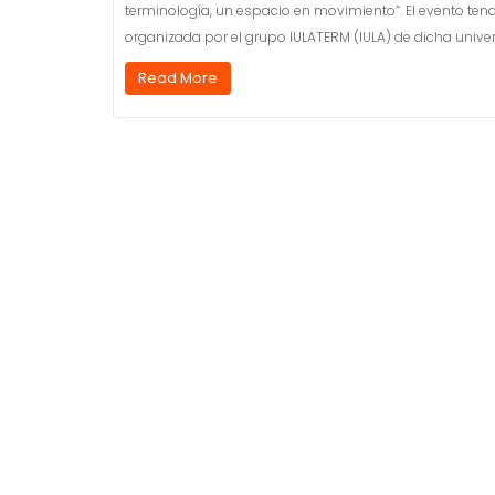
terminología, un espacio en movimiento”. El evento tend
organizada por el grupo IULATERM (IULA) de dicha univer
Read More