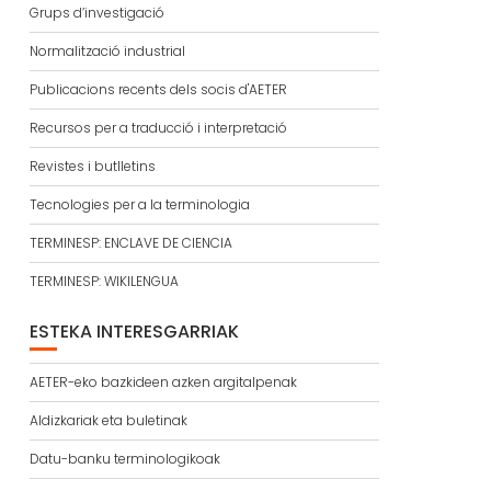
Grups d’investigació
Normalització industrial
Publicacions recents dels socis d'AETER
Recursos per a traducció i interpretació
Revistes i butlletins
Tecnologies per a la terminologia
TERMINESP: ENCLAVE DE CIENCIA
TERMINESP: WIKILENGUA
ESTEKA INTERESGARRIAK
AETER-eko bazkideen azken argitalpenak
Aldizkariak eta buletinak
Datu-banku terminologikoak