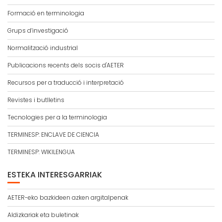
Formació en terminologia
Grups d’investigació
Normalització industrial
Publicacions recents dels socis d'AETER
Recursos per a traducció i interpretació
Revistes i butlletins
Tecnologies per a la terminologia
TERMINESP: ENCLAVE DE CIENCIA
TERMINESP: WIKILENGUA
ESTEKA INTERESGARRIAK
AETER-eko bazkideen azken argitalpenak
Aldizkariak eta buletinak