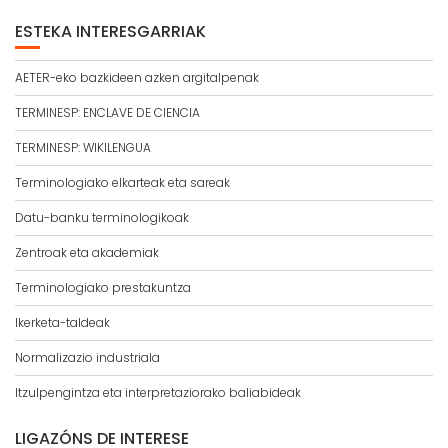
ESTEKA INTERESGARRIAK
AETER-eko bazkideen azken argitalpenak
TERMINESP: ENCLAVE DE CIENCIA
TERMINESP: WIKILENGUA
Terminologiako elkarteak eta sareak
Datu-banku terminologikoak
Zentroak eta akademiak
Terminologiako prestakuntza
Ikerketa-taldeak
Normalizazio industriala
Itzulpengintza eta interpretaziorako baliabideak
LIGAZÓNS DE INTERESE