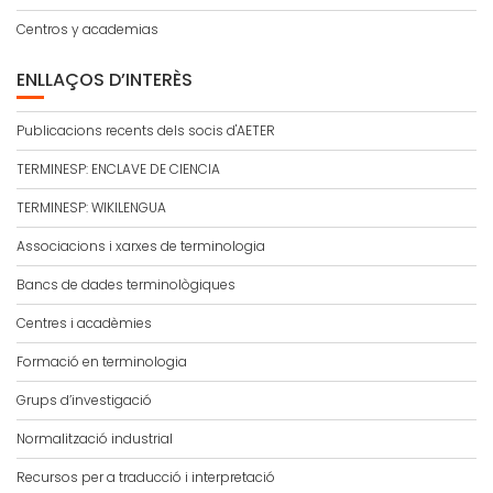
Centros y academias
ENLLAÇOS D’INTERÈS
Publicacions recents dels socis d'AETER
TERMINESP: ENCLAVE DE CIENCIA
TERMINESP: WIKILENGUA
Associacions i xarxes de terminologia
Bancs de dades terminològiques
Centres i acadèmies
Formació en terminologia
Grups d’investigació
Normalització industrial
Recursos per a traducció i interpretació