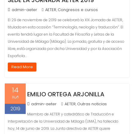
SEDE LA JORNADA AETER 2019
admin-aeter
AETER
Congresos e cursos
,
El 29 de noviembre de 2019 se celebrará la XIX Jornada de AETER,
titulada en esta ocasión “Terminología, neología y traducción”. El
evento tendrá lugar en la Facultad de Filosofía y Letras de la
Universidad de Málaga (Málaga). La jornada, gratuita y de acceso
libre, está organizada por dicha Universidad y por la Asociación
Española…
Read More
14
EMILIO ORTEGA ARJONILLA
Xuñ
admin-aeter
AETER
Outras noticias
,
2019
Miembro de AETER y catedrático de Traducción e
Interpretación de la Universidad de Málaga (UMA), ha fallecido
hoy, 14 de junio de 2019. La Junta directiva de AETER quiere