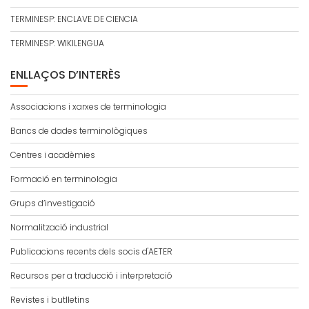
TERMINESP: ENCLAVE DE CIENCIA
TERMINESP: WIKILENGUA
ENLLAÇOS D’INTERÈS
Associacions i xarxes de terminologia
Bancs de dades terminològiques
Centres i acadèmies
Formació en terminologia
Grups d’investigació
Normalització industrial
Publicacions recents dels socis d'AETER
Recursos per a traducció i interpretació
Revistes i butlletins