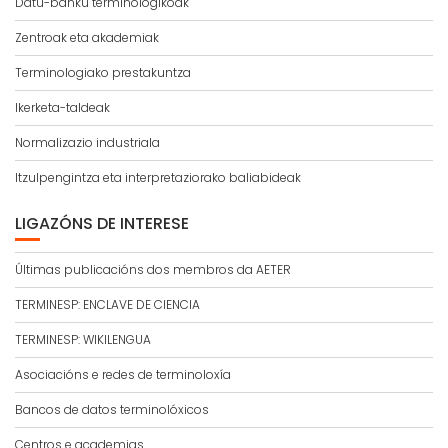
Datu-banku terminologikoak
Zentroak eta akademiak
Terminologiako prestakuntza
Ikerketa-taldeak
Normalizazio industriala
Itzulpengintza eta interpretaziorako baliabideak
LIGAZÓNS DE INTERESE
Últimas publicacións dos membros da AETER
TERMINESP: ENCLAVE DE CIENCIA
TERMINESP: WIKILENGUA
Asociacións e redes de terminoloxía
Bancos de datos terminolóxicos
Centros e academias