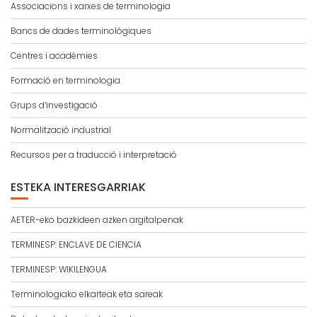
Associacions i xarxes de terminologia
Bancs de dades terminològiques
Centres i acadèmies
Formació en terminologia
Grups d’investigació
Normalització industrial
Recursos per a traducció i interpretació
ESTEKA INTERESGARRIAK
AETER-eko bazkideen azken argitalpenak
TERMINESP: ENCLAVE DE CIENCIA
TERMINESP: WIKILENGUA
Terminologiako elkarteak eta sareak